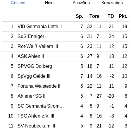
Gesamt
Heim
Auswärts
Kreuztabelle
Sp.
Tore
TD
Pkt.
1.
VfB Germania Lette II
7
32
:11
21
19
2.
SuS Enniger II
6
31
:7
24
15
3.
Rot-Weiß Vellern III
6
23
:11
12
15
4.
ASK Ahlen II
6
27
:9
18
12
5.
SPVGG Dolberg
5
18
:7
11
12
6.
SpVgg Oelde III
7
14
:16
-2
10
7.
Fortuna Walstedde II
5
22
:11
11
9
8.
Ahlener SG II
5
7
:27
-20
6
9.
SC Germania Stromberg III
4
8
:9
-1
4
10.
FSG Ahlen e.V. III
4
8
:16
-8
4
11.
SV Neubeckum III
5
9
:21
-12
3