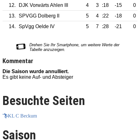
12.
DJK Vorwärts Ahlen III
4
3
:18
-15
0
13.
SPVGG Dolberg II
5
4
:22
-18
0
14.
SpVgg Oelde IV
5
7
:28
-21
0
Kommentar
Die Saison wurde annulliert.
D
Es gibt keine Auf- und Absteiger
E
Besuchte Seiten
KL C Beckum
Saison