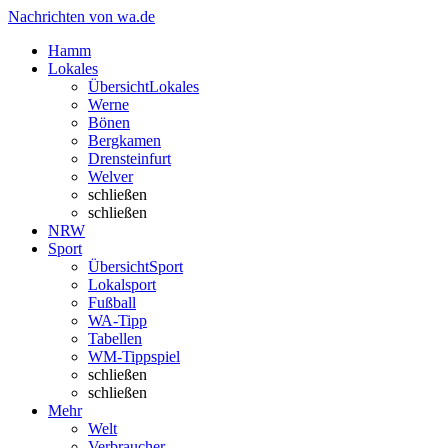
Nachrichten von wa.de
Hamm
Lokales
Übersicht
Lokales
Werne
Bönen
Bergkamen
Drensteinfurt
Welver
schließen
schließen
NRW
Sport
Übersicht
Sport
Lokalsport
Fußball
WA-Tipp
Tabellen
WM-Tippspiel
schließen
schließen
Mehr
Welt
Verbraucher