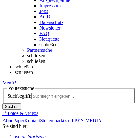
Ansprechpartner
Impressum
Jobs
AGB
Datenschutz
Newsletter
FAQ
Netiquette
schließen
Partnersuche
schließen
schließen
schließen
schließen
Menü
?
Volltextsuche
Suchbegriff:
Suchen
⛅
Fotos & Videos
Abo
ePaper
Kontakt
Stellenmarkt
zu IPPEN.MEDIA
Sie sind hier:
wa.de Startseite