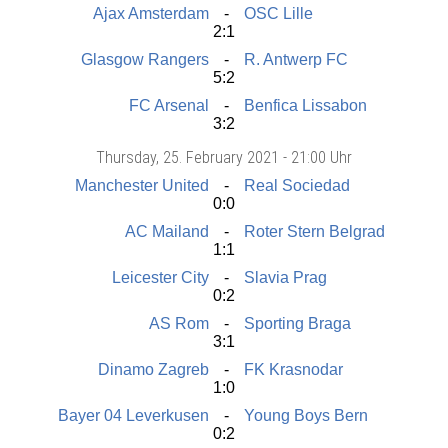
Ajax Amsterdam
OSC Lille
2:1
Glasgow Rangers
R. Antwerp FC
5:2
FC Arsenal
Benfica Lissabon
3:2
Thursday
, 25. February 2021 -
21:00 Uhr
Manchester United
Real Sociedad
0:0
AC Mailand
Roter Stern Belgrad
1:1
Leicester City
Slavia Prag
0:2
AS Rom
Sporting Braga
3:1
Dinamo Zagreb
FK Krasnodar
1:0
Bayer 04 Leverkusen
Young Boys Bern
0:2