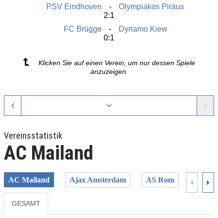
PSV Eindhoven
Olympiakos Piräus
2:1
FC Brügge
Dynamo Kiew
0:1
Klicken Sie auf einen Verein, um nur dessen Spiele
anzuzeigen.
Vereinsstatistik
AC Mailand
AC Mailand
Ajax Amsterdam
AS Rom
Bayer 
GESAMT