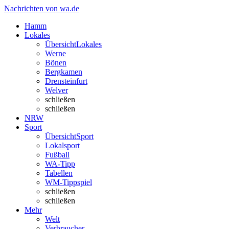
Nachrichten von wa.de
Hamm
Lokales
Übersicht
Lokales
Werne
Bönen
Bergkamen
Drensteinfurt
Welver
schließen
schließen
NRW
Sport
Übersicht
Sport
Lokalsport
Fußball
WA-Tipp
Tabellen
WM-Tippspiel
schließen
schließen
Mehr
Welt
Verbraucher