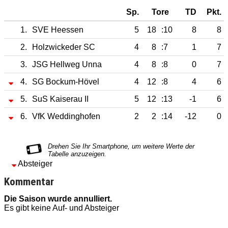
Sp.
Tore
TD
Pkt.
1.
SVE Heessen
5
18
:10
8
8
2.
Holzwickeder SC
4
8
:7
1
7
3.
JSG Hellweg Unna
4
8
:8
0
7
4.
SG Bockum-Hövel
4
12
:8
4
6
5.
SuS Kaiserau II
5
12
:13
-1
6
6.
VfK Weddinghofen
2
2
:14
-12
0
Absteiger
Kommentar
Die Saison wurde annulliert.
D
Es gibt keine Auf- und Absteiger
E