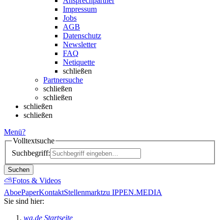
Ansprechpartner
Impressum
Jobs
AGB
Datenschutz
Newsletter
FAQ
Netiquette
schließen
Partnersuche
schließen
schließen
schließen
schließen
Menü
?
Volltextsuche
Suchbegriff:
Suchen
⛅
Fotos & Videos
Abo
ePaper
Kontakt
Stellenmarkt
zu IPPEN.MEDIA
Sie sind hier:
wa.de Startseite