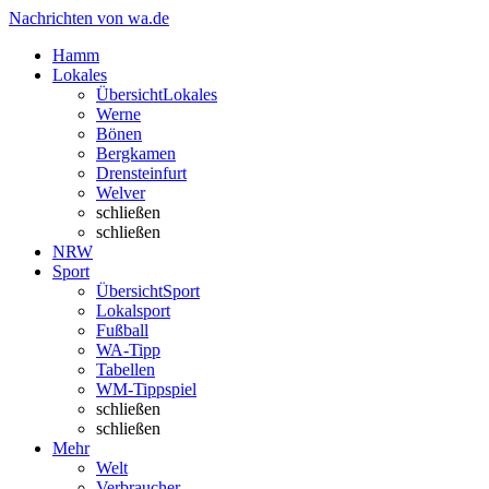
Nachrichten von wa.de
Hamm
Lokales
Übersicht
Lokales
Werne
Bönen
Bergkamen
Drensteinfurt
Welver
schließen
schließen
NRW
Sport
Übersicht
Sport
Lokalsport
Fußball
WA-Tipp
Tabellen
WM-Tippspiel
schließen
schließen
Mehr
Welt
Verbraucher