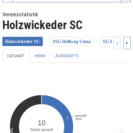
Vereinsstatistik
Holzwickeder SC
Holzwickeder SC
JSG Hellweg Unna
SG Bockum-Hö
GESAMT
HEIM
AUSWÄRTS
Previous
Next