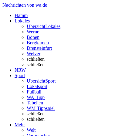
Nachrichten von wa.de
Hamm
Lokales
Übersicht
Lokales
Werne
Bönen
Bergkamen
Drensteinfurt
Welver
schließen
schließen
NRW
Sport
Übersicht
Sport
Lokalsport
Fußball
WA-Tipp
Tabellen
WM-Tippspiel
schließen
schließen
Mehr
Welt
Verbraucher