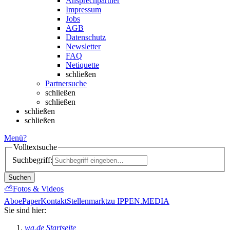
Ansprechpartner
Impressum
Jobs
AGB
Datenschutz
Newsletter
FAQ
Netiquette
schließen
Partnersuche
schließen
schließen
schließen
schließen
Menü
?
Volltextsuche
Suchbegriff:
Suchen
⛅
Fotos & Videos
Abo
ePaper
Kontakt
Stellenmarkt
zu IPPEN.MEDIA
Sie sind hier:
wa.de Startseite