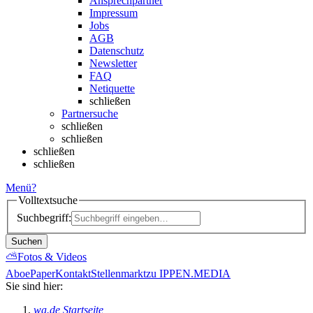
Ansprechpartner
Impressum
Jobs
AGB
Datenschutz
Newsletter
FAQ
Netiquette
schließen
Partnersuche
schließen
schließen
schließen
schließen
Menü
?
Volltextsuche
Suchbegriff:
Suchen
⛅
Fotos & Videos
Abo
ePaper
Kontakt
Stellenmarkt
zu IPPEN.MEDIA
Sie sind hier:
wa.de Startseite