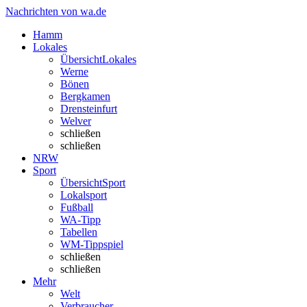
Nachrichten von wa.de
Hamm
Lokales
Übersicht
Lokales
Werne
Bönen
Bergkamen
Drensteinfurt
Welver
schließen
schließen
NRW
Sport
Übersicht
Sport
Lokalsport
Fußball
WA-Tipp
Tabellen
WM-Tippspiel
schließen
schließen
Mehr
Welt
Verbraucher