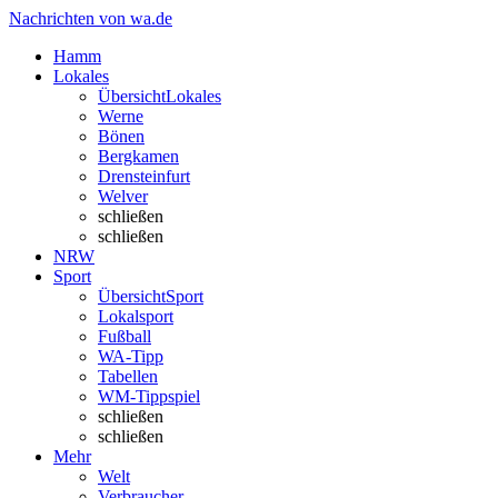
Nachrichten von wa.de
Hamm
Lokales
Übersicht
Lokales
Werne
Bönen
Bergkamen
Drensteinfurt
Welver
schließen
schließen
NRW
Sport
Übersicht
Sport
Lokalsport
Fußball
WA-Tipp
Tabellen
WM-Tippspiel
schließen
schließen
Mehr
Welt
Verbraucher