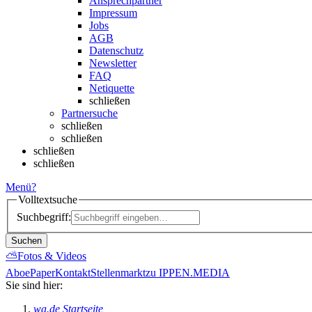
Ansprechpartner
Impressum
Jobs
AGB
Datenschutz
Newsletter
FAQ
Netiquette
schließen
Partnersuche
schließen
schließen
schließen
schließen
Menü
?
Volltextsuche
Suchbegriff:
Suchen
⛅
Fotos & Videos
Abo
ePaper
Kontakt
Stellenmarkt
zu IPPEN.MEDIA
Sie sind hier:
wa.de Startseite