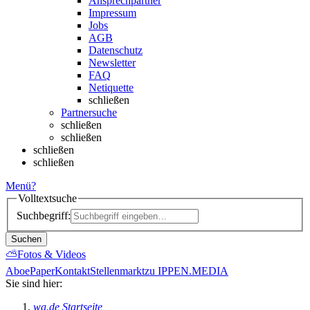
Ansprechpartner
Impressum
Jobs
AGB
Datenschutz
Newsletter
FAQ
Netiquette
schließen
Partnersuche
schließen
schließen
schließen
schließen
Menü
?
Volltextsuche
Suchbegriff:
Suchen
⛅
Fotos & Videos
Abo
ePaper
Kontakt
Stellenmarkt
zu IPPEN.MEDIA
Sie sind hier:
wa.de Startseite