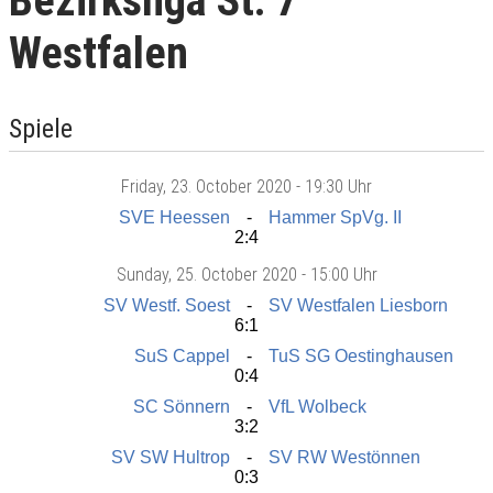
Bezirksliga St. 7
Westfalen
Spiele
Friday
, 23. October 2020 -
19:30 Uhr
SVE Heessen
Hammer SpVg. II
2:4
Sunday
, 25. October 2020 -
15:00 Uhr
SV Westf. Soest
SV Westfalen Liesborn
6:1
SuS Cappel
TuS SG Oestinghausen
0:4
SC Sönnern
VfL Wolbeck
3:2
SV SW Hultrop
SV RW Westönnen
0:3