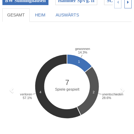
BW Sünninghausen
Hammer SpVg. II
SC Sönnern
GESAMT
HEIM
AUSWÄRTS
Previous
Next