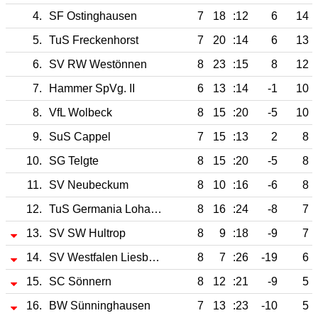
4.
SF Ostinghausen
7
18
:12
6
14
5.
TuS Freckenhorst
7
20
:14
6
13
6.
SV RW Westönnen
8
23
:15
8
12
7.
Hammer SpVg. II
6
13
:14
-1
10
8.
VfL Wolbeck
8
15
:20
-5
10
9.
SuS Cappel
7
15
:13
2
8
10.
SG Telgte
8
15
:20
-5
8
11.
SV Neubeckum
8
10
:16
-6
8
12.
TuS Germania Lohauserholz
8
16
:24
-8
7
13.
SV SW Hultrop
8
9
:18
-9
7
14.
SV Westfalen Liesborn
8
7
:26
-19
6
15.
SC Sönnern
8
12
:21
-9
5
16.
BW Sünninghausen
7
13
:23
-10
5