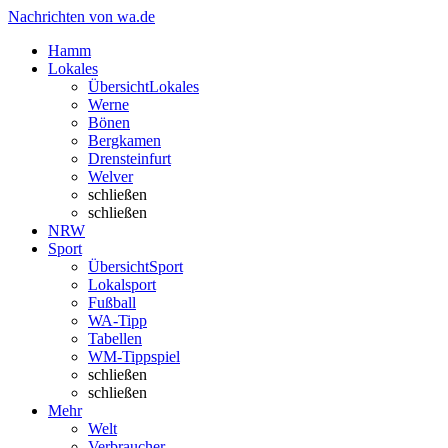
Nachrichten von wa.de
Hamm
Lokales
Übersicht
Lokales
Werne
Bönen
Bergkamen
Drensteinfurt
Welver
schließen
schließen
NRW
Sport
Übersicht
Sport
Lokalsport
Fußball
WA-Tipp
Tabellen
WM-Tippspiel
schließen
schließen
Mehr
Welt
Verbraucher