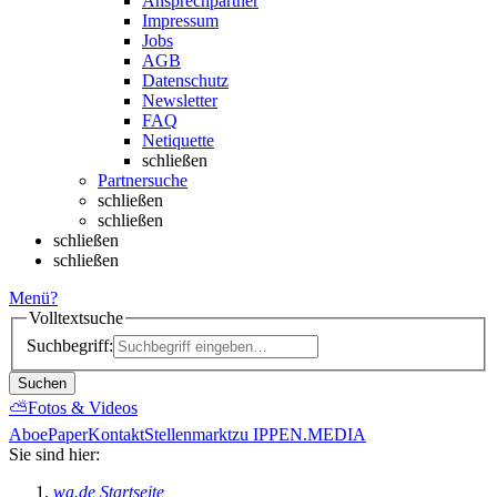
Ansprechpartner
Impressum
Jobs
AGB
Datenschutz
Newsletter
FAQ
Netiquette
schließen
Partnersuche
schließen
schließen
schließen
schließen
Menü
?
Volltextsuche
Suchbegriff:
Suchen
⛅
Fotos & Videos
Abo
ePaper
Kontakt
Stellenmarkt
zu IPPEN.MEDIA
Sie sind hier:
wa.de Startseite