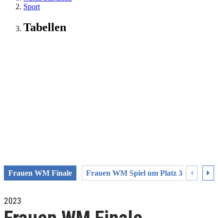
Sport
Tabellen
Frauen WM Finale
Frauen WM Spiel um Platz 3
Fraue
2023