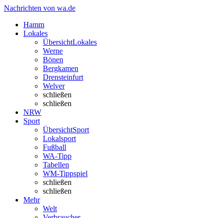
Nachrichten von wa.de
Hamm
Lokales
Übersicht
Lokales
Werne
Bönen
Bergkamen
Drensteinfurt
Welver
schließen
schließen
NRW
Sport
Übersicht
Sport
Lokalsport
Fußball
WA-Tipp
Tabellen
WM-Tippspiel
schließen
schließen
Mehr
Welt
Verbraucher