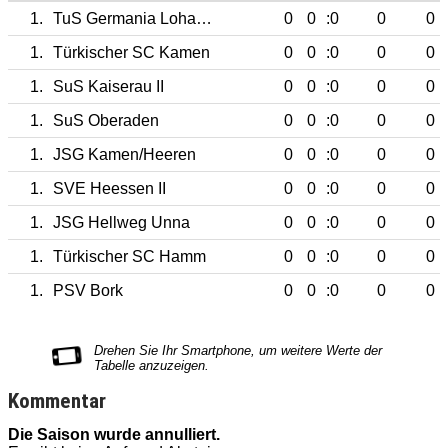
1.
TuS Germania Lohauserholz
0
0
:0
0
0
1.
Türkischer SC Kamen
0
0
:0
0
0
1.
SuS Kaiserau II
0
0
:0
0
0
1.
SuS Oberaden
0
0
:0
0
0
1.
JSG Kamen/Heeren
0
0
:0
0
0
1.
SVE Heessen II
0
0
:0
0
0
1.
JSG Hellweg Unna
0
0
:0
0
0
1.
Türkischer SC Hamm
0
0
:0
0
0
1.
PSV Bork
0
0
:0
0
0
Kommentar
Die Saison wurde annulliert.
D