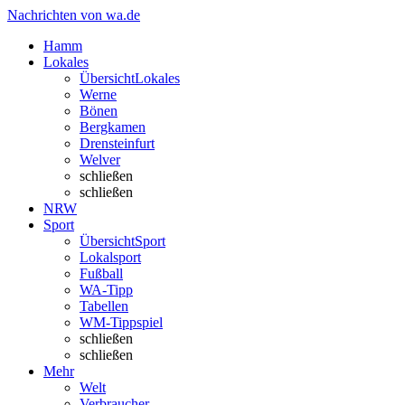
Nachrichten von wa.de
Hamm
Lokales
Übersicht
Lokales
Werne
Bönen
Bergkamen
Drensteinfurt
Welver
schließen
schließen
NRW
Sport
Übersicht
Sport
Lokalsport
Fußball
WA-Tipp
Tabellen
WM-Tippspiel
schließen
schließen
Mehr
Welt
Verbraucher