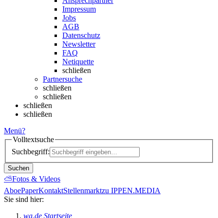
Ansprechpartner
Impressum
Jobs
AGB
Datenschutz
Newsletter
FAQ
Netiquette
schließen
Partnersuche
schließen
schließen
schließen
schließen
Menü
?
Volltextsuche
Suchbegriff:
Suchen
⛅
Fotos & Videos
Abo
ePaper
Kontakt
Stellenmarkt
zu IPPEN.MEDIA
Sie sind hier:
wa.de Startseite