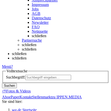
Ansprechpartner
Impressum
Jobs
AGB
Datenschutz
Newsletter
FAQ
Netiquette
schließen
Partnersuche
schließen
schließen
schließen
schließen
Menü
?
Volltextsuche
Suchbegriff:
Suchen
⛅
Fotos & Videos
Abo
ePaper
Kontakt
Stellenmarkt
zu IPPEN.MEDIA
Sie sind hier:
wa.de Startseite