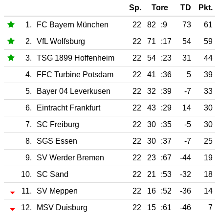
Sp.
Tore
TD
Pkt.
1.
FC Bayern München
22
82
:9
73
61
2.
VfL Wolfsburg
22
71
:17
54
59
3.
TSG 1899 Hoffenheim
22
54
:23
31
44
4.
FFC Turbine Potsdam
22
41
:36
5
39
5.
Bayer 04 Leverkusen
22
32
:39
-7
33
6.
Eintracht Frankfurt
22
43
:29
14
30
7.
SC Freiburg
22
30
:35
-5
30
8.
SGS Essen
22
30
:37
-7
25
9.
SV Werder Bremen
22
23
:67
-44
19
10.
SC Sand
22
21
:53
-32
18
11.
SV Meppen
22
16
:52
-36
14
12.
MSV Duisburg
22
15
:61
-46
7