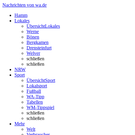
Nachrichten von wa.de
Hamm
Lokales
Übersicht
Lokales
Werne
Bönen
Bergkamen
Drensteinfurt
Welver
schließen
schließen
NRW
Sport
Übersicht
Sport
Lokalsport
Fußball
WA-Tipp
Tabellen
WM-Tippspiel
schließen
schließen
Mehr
Welt
Verbraucher