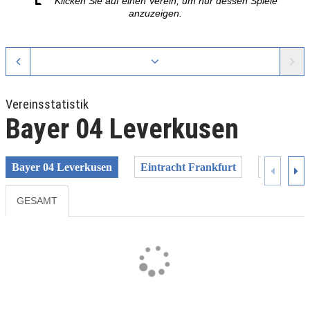
Klicken Sie auf einen Verein, um nur dessen Spiele
anzuzeigen.
Vereinsstatistik
Bayer 04 Leverkusen
Bayer 04 Leverkusen
Eintracht Frankfurt
FC Baye
GESAMT
Previous
Next