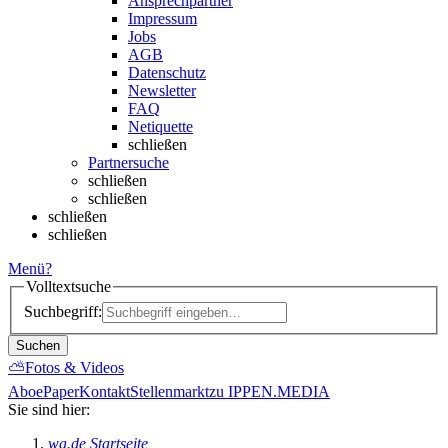
Ansprechpartner
Impressum
Jobs
AGB
Datenschutz
Newsletter
FAQ
Netiquette
schließen
Partnersuche
schließen
schließen
schließen
schließen
Menü
?
Volltextsuche
Suchbegriff:
Suchen
⛅
Fotos & Videos
Abo
ePaper
Kontakt
Stellenmarkt
zu IPPEN.MEDIA
Sie sind hier:
wa.de Startseite