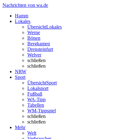
Nachrichten von wa.de
Hamm
Lokales
Übersicht
Lokales
Werne
Bönen
Bergkamen
Drensteinfurt
Welver
schließen
schließen
NRW
Sport
Übersicht
Sport
Lokalsport
Fußball
WA-Tipp
Tabellen
WM-Tippspiel
schließen
schließen
Mehr
Welt
Verbraucher