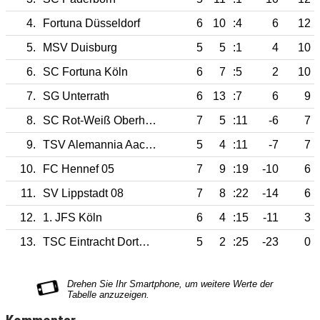
4.
Fortuna Düsseldorf
6
10
:4
6
12
5.
MSV Duisburg
5
5
:1
4
10
6.
SC Fortuna Köln
6
7
:5
2
10
7.
SG Unterrath
6
13
:7
6
9
8.
SC Rot-Weiß Oberhausen
7
5
:11
-6
7
9.
TSV Alemannia Aachen
5
4
:11
-7
7
10.
FC Hennef 05
7
9
:19
-10
6
11.
SV Lippstadt 08
7
8
:22
-14
6
12.
1. JFS Köln
6
4
:15
-11
3
13.
TSC Eintracht Dortmund
5
2
:25
-23
0