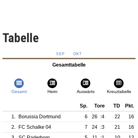
Tabelle
SEP
OKT
Gesamttabelle
Gesamt
Heim
Auswärts
Kreuztabelle
Sp.
Tore
TD
Pkt.
1.
Borussia Dortmund
6
26
:4
22
16
2.
FC Schalke 04
7
24
:3
21
16
3.
SC Paderborn
5
11
:1
10
12