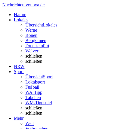
Nachrichten von wa.de
Hamm
Lokales
Übersicht
Lokales
Werne
Bönen
Bergkamen
Drensteinfurt
Welver
schließen
schließen
NRW
Sport
Übersicht
Sport
Lokalsport
Fußball
WA-Tipp
Tabellen
WM-Tippspiel
schließen
schließen
Mehr
Welt
Verbraucher