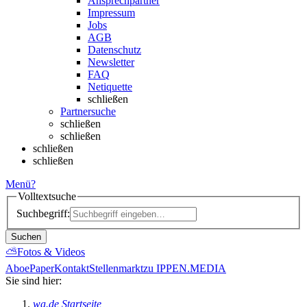
Ansprechpartner
Impressum
Jobs
AGB
Datenschutz
Newsletter
FAQ
Netiquette
schließen
Partnersuche
schließen
schließen
schließen
schließen
Menü
?
Volltextsuche
Suchbegriff:
Suchen
⛅
Fotos & Videos
Abo
ePaper
Kontakt
Stellenmarkt
zu IPPEN.MEDIA
Sie sind hier:
wa.de Startseite