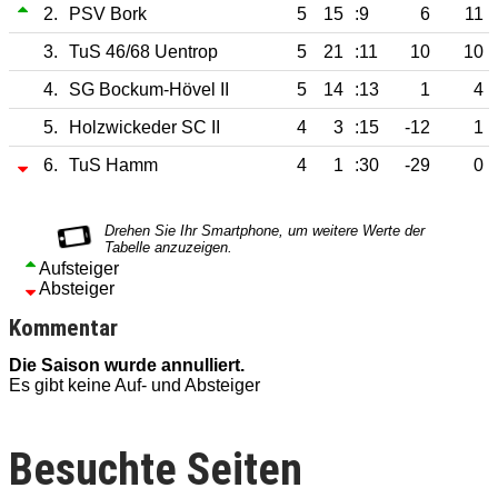
2.
PSV Bork
5
15
:9
6
11
3.
TuS 46/68 Uentrop
5
21
:11
10
10
4.
SG Bockum-Hövel II
5
14
:13
1
4
5.
Holzwickeder SC II
4
3
:15
-12
1
6.
TuS Hamm
4
1
:30
-29
0
Aufsteiger
Absteiger
Kommentar
Die Saison wurde annulliert.
D
Es gibt keine Auf- und Absteiger
E
Besuchte Seiten