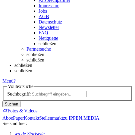
Ansprechpartner
Impressum
Jobs
AGB
Datenschutz
Newsletter
FAQ
Netiquette
schließen
Partnersuche
schließen
schließen
schließen
schließen
Menü
?
Volltextsuche
Suchbegriff:
Suchen
⛅
Fotos & Videos
Abo
ePaper
Kontakt
Stellenmarkt
zu IPPEN.MEDIA
Sie sind hier:
wa.de Startseite