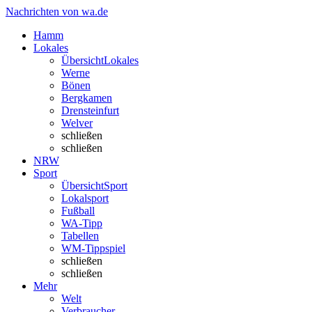
Nachrichten von wa.de
Hamm
Lokales
Übersicht
Lokales
Werne
Bönen
Bergkamen
Drensteinfurt
Welver
schließen
schließen
NRW
Sport
Übersicht
Sport
Lokalsport
Fußball
WA-Tipp
Tabellen
WM-Tippspiel
schließen
schließen
Mehr
Welt
Verbraucher