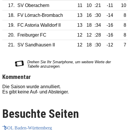
17.
SV Oberachern
11
10
:21
-11
10
18.
FV Lörrach-Brombach
13
16
:30
-14
8
19.
FC Astoria Walldorf II
13
18
:34
-16
8
20.
Freiburger FC
12
12
:28
-16
8
21.
SV Sandhausen II
12
18
:30
-12
7
Kommentar
Die Saison wurde annulliert.
D
Es gibt keine Auf- und Absteiger.
E
Besuchte Seiten
OL Baden-Württemberg