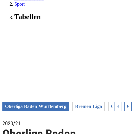
Sport
Tabellen
Oberliga Baden-Württemberg
Bremen-Liga
Oberliga 
2020/21