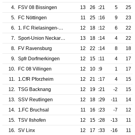
4.
FSV 08 Bissingen
13
26
:21
5
25
5.
FC Nöttingen
11
25
:16
9
23
6.
1. FC Rielasingen-Arlen
12
18
:12
6
22
7.
Sport-Union Neckarsulm
13
18
:14
4
22
8.
FV Ravensburg
12
22
:14
8
18
9.
Spfr Dorfmerkingen
12
15
:11
4
17
10.
FC 08 Villingen
12
10
:9
1
17
11.
1.CfR Pforzheim
12
21
:17
4
15
12.
TSG Backnang
12
19
:21
-2
15
13.
SSV Reutlingen
12
18
:29
-11
14
14.
1.FC Bruchsal
11
16
:23
-7
12
15.
TSV Ilshofen
12
15
:28
-13
11
16.
SV Linx
12
17
:33
-16
11