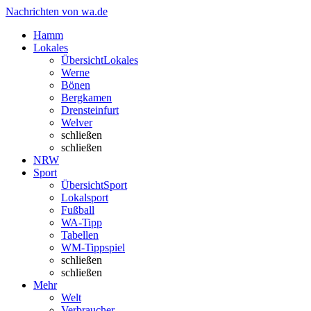
Nachrichten von wa.de
Hamm
Lokales
Übersicht
Lokales
Werne
Bönen
Bergkamen
Drensteinfurt
Welver
schließen
schließen
NRW
Sport
Übersicht
Sport
Lokalsport
Fußball
WA-Tipp
Tabellen
WM-Tippspiel
schließen
schließen
Mehr
Welt
Verbraucher