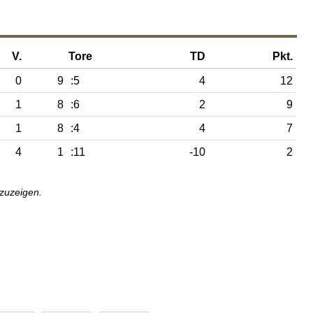
V.
Tore
TD
Pkt.
0
9
:5
4
12
1
8
:6
2
9
1
8
:4
4
7
4
1
:11
-10
2
nzuzeigen.