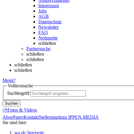
Ansprechpartner
Impressum
Jobs
AGB
Datenschutz
Newsletter
FAQ
Netiquette
schließen
Partnersuche
schließen
schließen
schließen
schließen
Menü
?
Volltextsuche
Suchbegriff:
Suchen
⛅
Fotos & Videos
Abo
ePaper
Kontakt
Stellenmarkt
zu IPPEN.MEDIA
Sie sind hier:
wa.de Startseite