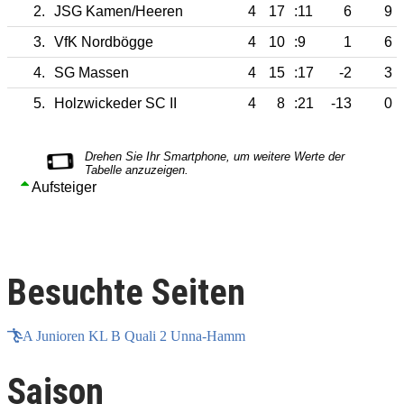
2.
JSG Kamen/Heeren
4
17
:11
6
9
3.
VfK Nordbögge
4
10
:9
1
6
4.
SG Massen
4
15
:17
-2
3
5.
Holzwickeder SC II
4
8
:21
-13
0
Aufsteiger
Besuchte Seiten
A Junioren KL B Quali 2 Unna-Hamm
Saison