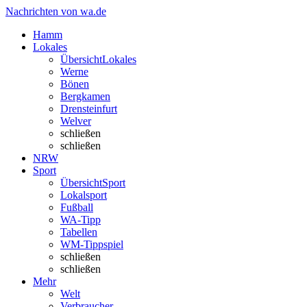
Nachrichten von wa.de
Hamm
Lokales
Übersicht
Lokales
Werne
Bönen
Bergkamen
Drensteinfurt
Welver
schließen
schließen
NRW
Sport
Übersicht
Sport
Lokalsport
Fußball
WA-Tipp
Tabellen
WM-Tippspiel
schließen
schließen
Mehr
Welt
Verbraucher