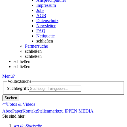
Ansprechpartner
Impressum
Jobs
AGB
Datenschutz
Newsletter
FAQ
Netiquette
schließen
Partnersuche
schließen
schließen
schließen
schließen
Menü
?
Volltextsuche
Suchbegriff:
Suchen
⛅
Fotos & Videos
Abo
ePaper
Kontakt
Stellenmarkt
zu IPPEN.MEDIA
Sie sind hier:
wa.de Startseite