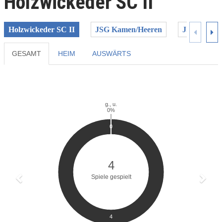
Holzwickeder SC II
Holzwickeder SC II
JSG Kamen/Heeren
JSG Langs
GESAMT
HEIM
AUSWÄRTS
Previous
Next