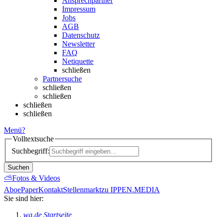
Ansprechpartner
Impressum
Jobs
AGB
Datenschutz
Newsletter
FAQ
Netiquette
schließen
Partnersuche
schließen
schließen
schließen
schließen
Menü
?
Volltextsuche
Suchbegriff:
Suchen
⛅
Fotos & Videos
Abo
ePaper
Kontakt
Stellenmarkt
zu IPPEN.MEDIA
Sie sind hier:
wa.de Startseite