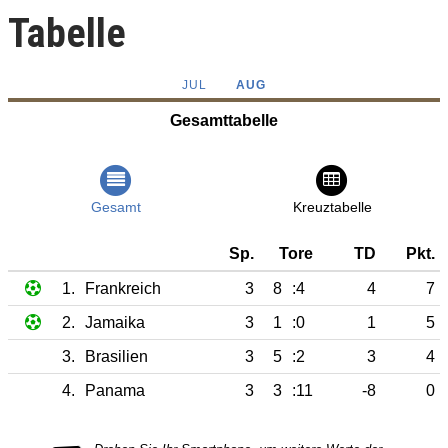
Tabelle
JUL
AUG
Gesamttabelle
Gesamt
Kreuztabelle
Sp.
Tore
TD
Pkt.
1.
Frankreich
3
8
:4
4
7
2.
Jamaika
3
1
:0
1
5
3.
Brasilien
3
5
:2
3
4
4.
Panama
3
3
:11
-8
0