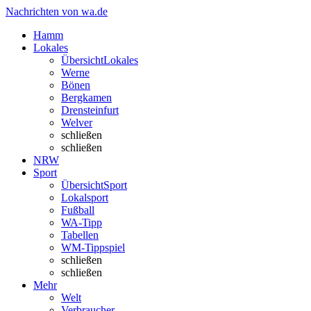
Nachrichten von wa.de
Hamm
Lokales
Übersicht
Lokales
Werne
Bönen
Bergkamen
Drensteinfurt
Welver
schließen
schließen
NRW
Sport
Übersicht
Sport
Lokalsport
Fußball
WA-Tipp
Tabellen
WM-Tippspiel
schließen
schließen
Mehr
Welt
Verbraucher