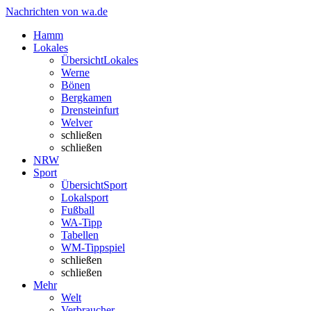
Nachrichten von wa.de
Hamm
Lokales
Übersicht
Lokales
Werne
Bönen
Bergkamen
Drensteinfurt
Welver
schließen
schließen
NRW
Sport
Übersicht
Sport
Lokalsport
Fußball
WA-Tipp
Tabellen
WM-Tippspiel
schließen
schließen
Mehr
Welt
Verbraucher