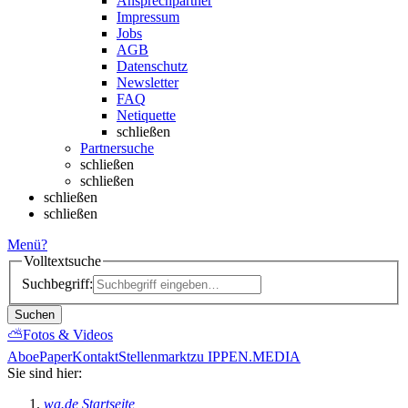
Ansprechpartner
Impressum
Jobs
AGB
Datenschutz
Newsletter
FAQ
Netiquette
schließen
Partnersuche
schließen
schließen
schließen
schließen
Menü
?
Volltextsuche
Suchbegriff:
Suchen
⛅
Fotos & Videos
Abo
ePaper
Kontakt
Stellenmarkt
zu IPPEN.MEDIA
Sie sind hier:
wa.de Startseite