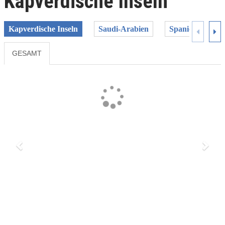
Kapverdische Inseln
Kapverdische Inseln
Saudi-Arabien
Spanien
U
GESAMT
Previous
Next