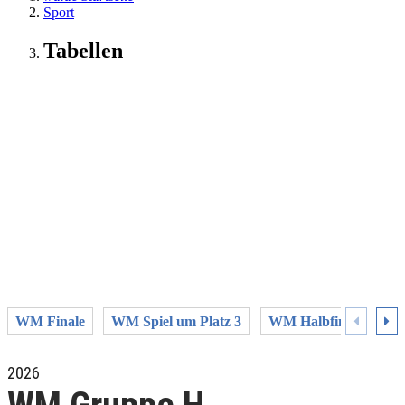
Sport
Tabellen
WM Finale
WM Spiel um Platz 3
WM Halbfinale
WM
2026