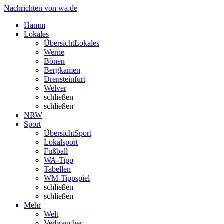
Nachrichten von wa.de
Hamm
Lokales
Übersicht
Lokales
Werne
Bönen
Bergkamen
Drensteinfurt
Welver
schließen
schließen
NRW
Sport
Übersicht
Sport
Lokalsport
Fußball
WA-Tipp
Tabellen
WM-Tippspiel
schließen
schließen
Mehr
Welt
Verbraucher