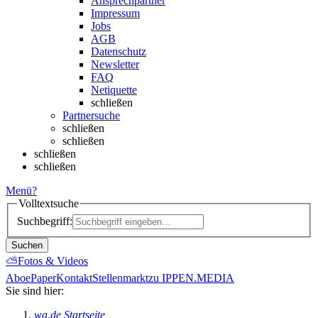
Ansprechpartner
Impressum
Jobs
AGB
Datenschutz
Newsletter
FAQ
Netiquette
schließen
Partnersuche
schließen
schließen
schließen
schließen
Menü
?
Volltextsuche
Suchbegriff:
Suchen
⛅
Fotos & Videos
Abo
ePaper
Kontakt
Stellenmarkt
zu IPPEN.MEDIA
Sie sind hier:
wa.de Startseite