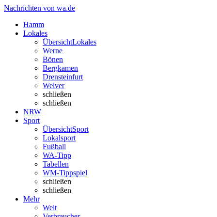
Nachrichten von wa.de
Hamm
Lokales
Übersicht
Lokales
Werne
Bönen
Bergkamen
Drensteinfurt
Welver
schließen
schließen
NRW
Sport
Übersicht
Sport
Lokalsport
Fußball
WA-Tipp
Tabellen
WM-Tippspiel
schließen
schließen
Mehr
Welt
Verbraucher