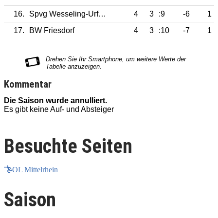
16.
Spvg Wesseling-Urfeld
4
3
:9
-6
1
17.
BW Friesdorf
4
3
:10
-7
1
Kommentar
Die Saison wurde annulliert.
D
Es gibt keine Auf- und Absteiger
E
Besuchte Seiten
OL Mittelrhein
Saison