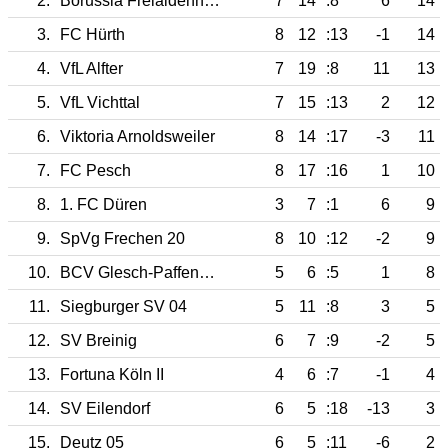
2.
Borussia Freialdenhoven
7
14
:8
6
14
3.
FC Hürth
8
12
:13
-1
14
4.
VfL Alfter
7
19
:8
11
13
5.
VfL Vichttal
7
15
:13
2
12
6.
Viktoria Arnoldsweiler
8
14
:17
-3
11
7.
FC Pesch
8
17
:16
1
10
8.
1. FC Düren
3
7
:1
6
9
9.
SpVg Frechen 20
8
10
:12
-2
9
10.
BCV Glesch-Paffendorf
5
6
:5
1
8
11.
Siegburger SV 04
5
11
:8
3
5
12.
SV Breinig
6
7
:9
-2
5
13.
Fortuna Köln II
4
6
:7
-1
4
14.
SV Eilendorf
6
5
:18
-13
3
15.
Deutz 05
6
5
:11
-6
2