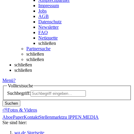
Ansprechpartner
Impressum
Jobs
AGB
Datenschutz
Newsletter
FAQ
Netiquette
schließen
Partnersuche
schließen
schließen
schließen
schließen
Menü
?
Volltextsuche
Suchbegriff:
Suchen
⛅
Fotos & Videos
Abo
ePaper
Kontakt
Stellenmarkt
zu IPPEN.MEDIA
Sie sind hier:
wa.de Startseite