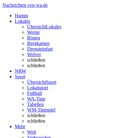
Nachrichten von wa.de
Hamm
Lokales
Übersicht
Lokales
Werne
Bönen
Bergkamen
Drensteinfurt
Welver
schließen
schließen
NRW
Sport
Übersicht
Sport
Lokalsport
Fußball
WA-Tipp
Tabellen
WM-Tippspiel
schließen
schließen
Mehr
Welt
Verbraucher