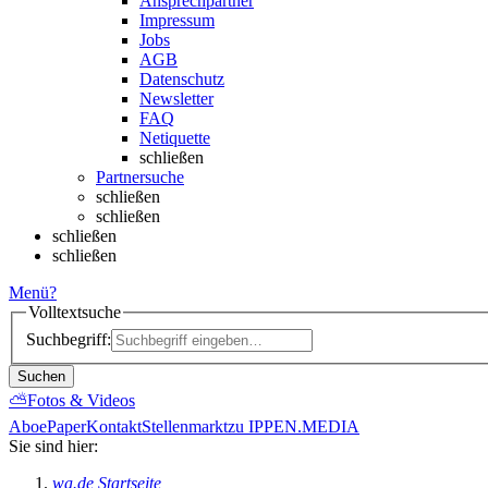
Ansprechpartner
Impressum
Jobs
AGB
Datenschutz
Newsletter
FAQ
Netiquette
schließen
Partnersuche
schließen
schließen
schließen
schließen
Menü
?
Volltextsuche
Suchbegriff:
Suchen
⛅
Fotos & Videos
Abo
ePaper
Kontakt
Stellenmarkt
zu IPPEN.MEDIA
Sie sind hier:
wa.de Startseite