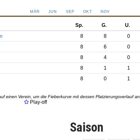
MÄR
JUN
SEP
OKT
NOV
Sp.
G.
U.
n
8
8
0
8
6
0
8
4
0
8
1
1
8
0
1
auf einen Verein, um die Fieberkurve mit dessen Platzierungsverlauf a
Play-off
Saison