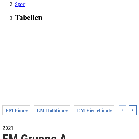
Sport
Tabellen
EM Finale
EM Halbfinale
EM Viertelfinale
EM Gru
2021