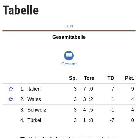
Tabelle
JUN
Gesamttabelle
Gesamt
Sp.
Tore
TD
Pkt.
1.
Italien
3
7
:0
7
9
2.
Wales
3
3
:2
1
4
3.
Schweiz
3
4
:5
-1
4
4.
Türkei
3
1
:8
-7
0