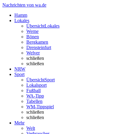
Nachrichten von wa.de
Hamm
Lokales
Übersicht
Lokales
Werne
Bönen
Bergkamen
Drensteinfurt
Welver
schließen
schließen
NRW
Sport
Übersicht
Sport
Lokalsport
Fußball
WA-Tipp
Tabellen
WM-Tippspiel
schließen
schließen
Mehr
Welt
Verbraucher