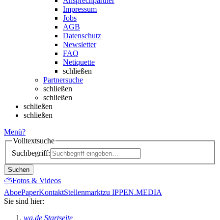
Ansprechpartner
Impressum
Jobs
AGB
Datenschutz
Newsletter
FAQ
Netiquette
schließen
Partnersuche
schließen
schließen
schließen
schließen
Menü
?
Volltextsuche
Suchbegriff:
Suchen
⛅
Fotos & Videos
Abo
ePaper
Kontakt
Stellenmarkt
zu IPPEN.MEDIA
Sie sind hier:
wa.de Startseite