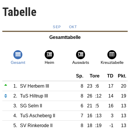
Tabelle
SEP
OKT
Gesamttabelle
Gesamt
Heim
Auswärts
Kreuztabelle
Sp.
Tore
TD
Pkt.
1.
SV Herbern III
8
23
:6
17
20
2.
TuS Hiltrup III
8
26
:12
14
19
3.
SG Selm II
6
21
:5
16
13
4.
TuS Ascheberg II
7
16
:13
3
13
5.
SV Rinkerode II
8
18
:19
-1
13