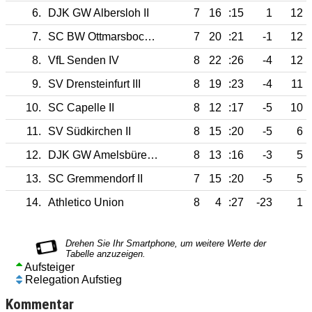
6.
DJK GW Albersloh II
7
16
:15
1
12
7.
SC BW Ottmarsbocholt II
7
20
:21
-1
12
8.
VfL Senden IV
8
22
:26
-4
12
9.
SV Drensteinfurt III
8
19
:23
-4
11
10.
SC Capelle II
8
12
:17
-5
10
11.
SV Südkirchen II
8
15
:20
-5
6
12.
DJK GW Amelsbüren II
8
13
:16
-3
5
13.
SC Gremmendorf II
7
15
:20
-5
5
14.
Athletico Union
8
4
:27
-23
1
Aufsteiger
Relegation Aufstieg
Kommentar