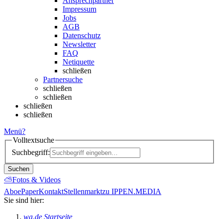
Ansprechpartner
Impressum
Jobs
AGB
Datenschutz
Newsletter
FAQ
Netiquette
schließen
Partnersuche
schließen
schließen
schließen
schließen
Menü
?
Volltextsuche
Suchbegriff:
Suchen
⛅
Fotos & Videos
Abo
ePaper
Kontakt
Stellenmarkt
zu IPPEN.MEDIA
Sie sind hier:
wa.de Startseite