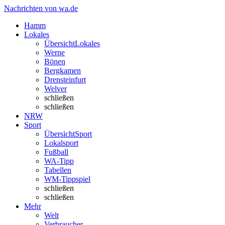
Nachrichten von wa.de
Hamm
Lokales
Übersicht
Lokales
Werne
Bönen
Bergkamen
Drensteinfurt
Welver
schließen
schließen
NRW
Sport
Übersicht
Sport
Lokalsport
Fußball
WA-Tipp
Tabellen
WM-Tippspiel
schließen
schließen
Mehr
Welt
Verbraucher