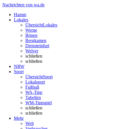
Nachrichten von wa.de
Hamm
Lokales
Übersicht
Lokales
Werne
Bönen
Bergkamen
Drensteinfurt
Welver
schließen
schließen
NRW
Sport
Übersicht
Sport
Lokalsport
Fußball
WA-Tipp
Tabellen
WM-Tippspiel
schließen
schließen
Mehr
Welt
Verbraucher