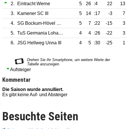
2.
Eintracht Werne
5
26
:4
22
13
3.
Kamener SC III
5
14
:17
-3
7
4.
SG Bockum-Hövel 2013 III
5
7
:22
-15
3
5.
TuS Germania Lohauserholz IV
4
4
:26
-22
3
6.
JSG Hellweg Unna III
4
5
:30
-25
1
Aufsteiger
Kommentar
Die Saison wurde annulliert.
D
Es gibt keine Auf- und Absteiger
E
Besuchte Seiten