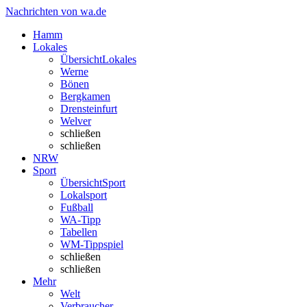
Nachrichten von wa.de
Hamm
Lokales
Übersicht
Lokales
Werne
Bönen
Bergkamen
Drensteinfurt
Welver
schließen
schließen
NRW
Sport
Übersicht
Sport
Lokalsport
Fußball
WA-Tipp
Tabellen
WM-Tippspiel
schließen
schließen
Mehr
Welt
Verbraucher