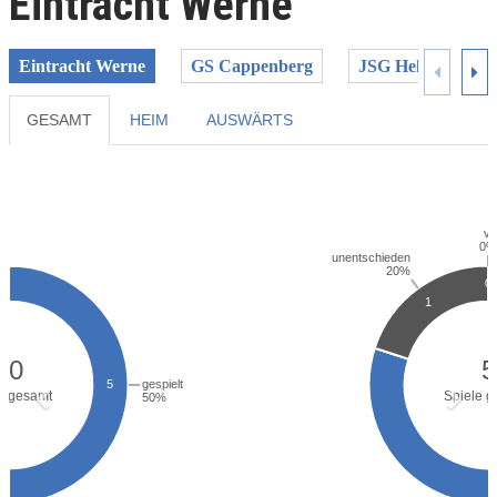
Eintracht Werne
Eintracht Werne
GS Cappenberg
JSG Hellweg Unna
GESAMT
HEIM
AUSWÄRTS
Previous
Next