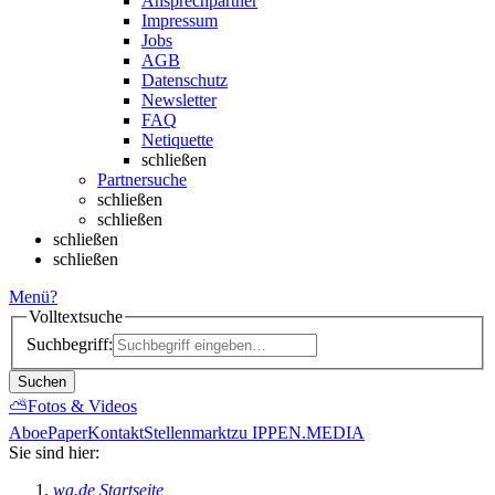
Ansprechpartner
Impressum
Jobs
AGB
Datenschutz
Newsletter
FAQ
Netiquette
schließen
Partnersuche
schließen
schließen
schließen
schließen
Menü
?
Volltextsuche
Suchbegriff:
Suchen
⛅
Fotos & Videos
Abo
ePaper
Kontakt
Stellenmarkt
zu IPPEN.MEDIA
Sie sind hier:
wa.de Startseite