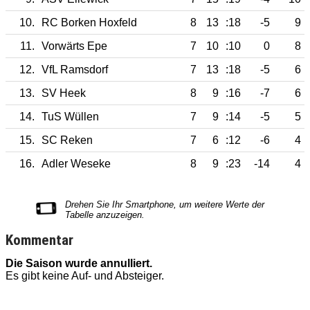
10.
RC Borken Hoxfeld
8
13
:18
-5
9
11.
Vorwärts Epe
7
10
:10
0
8
12.
VfL Ramsdorf
7
13
:18
-5
6
13.
SV Heek
8
9
:16
-7
6
14.
TuS Wüllen
7
9
:14
-5
5
15.
SC Reken
7
6
:12
-6
4
16.
Adler Weseke
8
9
:23
-14
4
Kommentar
Die Saison wurde annulliert.
D
Es gibt keine Auf- und Absteiger.
E