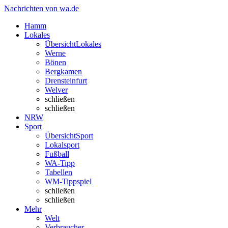
Nachrichten von wa.de
Hamm
Lokales
Übersicht
Lokales
Werne
Bönen
Bergkamen
Drensteinfurt
Welver
schließen
schließen
NRW
Sport
Übersicht
Sport
Lokalsport
Fußball
WA-Tipp
Tabellen
WM-Tippspiel
schließen
schließen
Mehr
Welt
Verbraucher