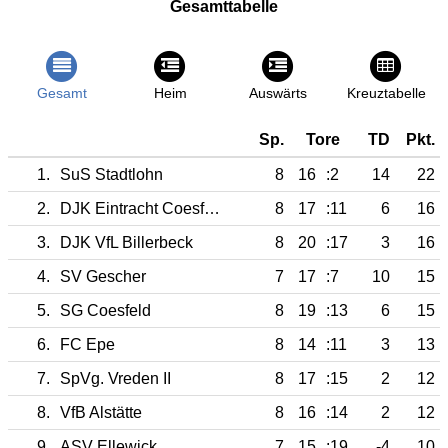
Gesamttabelle
Gesamt
Heim
Auswärts
Kreuztabelle
Sp.
Tore
TD
Pkt.
1.
SuS Stadtlohn
8
16
:2
14
22
2.
DJK Eintracht Coesfeld
8
17
:11
6
16
3.
DJK VfL Billerbeck
8
20
:17
3
16
4.
SV Gescher
7
17
:7
10
15
5.
SG Coesfeld
8
19
:13
6
15
6.
FC Epe
8
14
:11
3
13
7.
SpVg. Vreden II
8
17
:15
2
12
8.
VfB Alstätte
8
16
:14
2
12
9.
ASV Ellewick
7
15
:19
-4
10