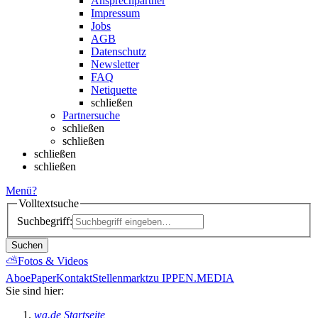
Ansprechpartner
Impressum
Jobs
AGB
Datenschutz
Newsletter
FAQ
Netiquette
schließen
Partnersuche
schließen
schließen
schließen
schließen
Menü
?
Volltextsuche
Suchbegriff:
Suchen
⛅
Fotos & Videos
Abo
ePaper
Kontakt
Stellenmarkt
zu IPPEN.MEDIA
Sie sind hier:
wa.de Startseite