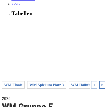
Sport
Tabellen
WM Finale
WM Spiel um Platz 3
WM Halbfinale
WM
2026