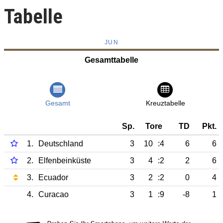
Tabelle
JUN
Gesamttabelle
Gesamt
Kreuztabelle
Sp.
Tore
TD
Pkt.
1.
Deutschland
3
10
:4
6
6
2.
Elfenbeinküste
3
4
:2
2
6
3.
Ecuador
3
2
:2
0
4
4.
Curacao
3
1
:9
-8
1