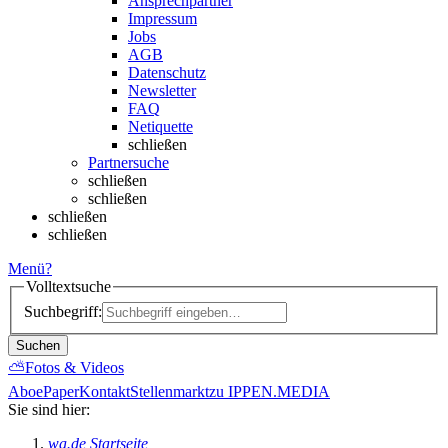
Ansprechpartner
Impressum
Jobs
AGB
Datenschutz
Newsletter
FAQ
Netiquette
schließen
Partnersuche
schließen
schließen
schließen
schließen
Menü
?
Volltextsuche
Suchbegriff:
Suchen
⛅
Fotos & Videos
Abo
ePaper
Kontakt
Stellenmarkt
zu IPPEN.MEDIA
Sie sind hier:
wa.de Startseite