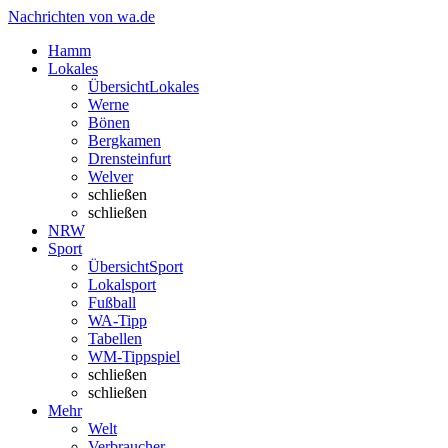
Nachrichten von wa.de
Hamm
Lokales
Übersicht
Lokales
Werne
Bönen
Bergkamen
Drensteinfurt
Welver
schließen
schließen
NRW
Sport
Übersicht
Sport
Lokalsport
Fußball
WA-Tipp
Tabellen
WM-Tippspiel
schließen
schließen
Mehr
Welt
Verbraucher