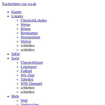
Nachrichten von wa.de
Hamm
Lokales
Übersicht
Lokales
Werne
Bönen
Bergkamen
Drensteinfurt
Welver
schließen
schließen
NRW
Sport
Übersicht
Sport
Lokalsport
Fußball
WA-Tipp
Tabellen
WM-Tippspiel
schließen
schließen
Mehr
Welt
Verbraucher