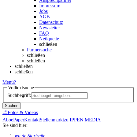
Ansprechpartner
Impressum
Jobs
AGB
Datenschutz
Newsletter
FAQ
Netiquette
schließen
Partnersuche
schließen
schließen
schließen
schließen
Menü
?
Volltextsuche
Suchbegriff:
Suchen
⛅
Fotos & Videos
Abo
ePaper
Kontakt
Stellenmarkt
zu IPPEN.MEDIA
Sie sind hier:
wa.de Startseite