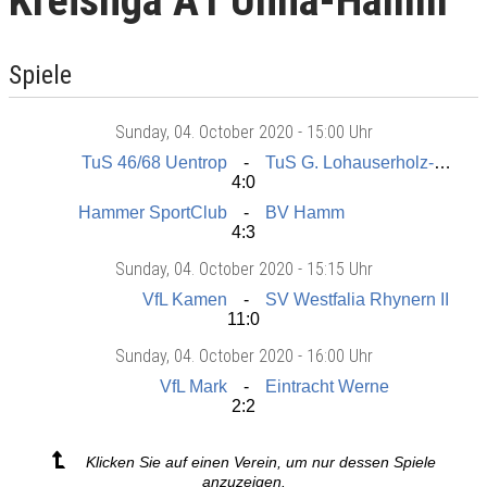
Kreisliga A1 Unna-Hamm
Spiele
Sunday
, 04. October 2020 -
15:00 Uhr
TuS 46/68 Uentrop
TuS G. Lohauserholz-Daberg II
4:0
Hammer SportClub
BV Hamm
4:3
Sunday
, 04. October 2020 -
15:15 Uhr
VfL Kamen
SV Westfalia Rhynern II
11:0
Sunday
, 04. October 2020 -
16:00 Uhr
VfL Mark
Eintracht Werne
2:2
Klicken Sie auf einen Verein, um nur dessen Spiele
anzuzeigen.