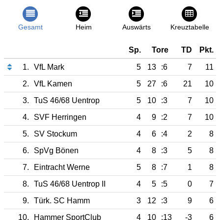
Gesamt
Heim
Auswärts
Kreuztabelle
Sp.
Tore
TD
Pkt.
1.
VfL Mark
5
13
:6
7
11
2.
VfL Kamen
5
27
:6
21
10
3.
TuS 46/68 Uentrop
5
10
:3
7
10
4.
SVF Herringen
4
9
:2
7
10
5.
SV Stockum
4
6
:4
2
8
6.
SpVg Bönen
4
8
:3
5
8
7.
Eintracht Werne
5
8
:7
1
8
8.
TuS 46/68 Uentrop II
4
5
:5
0
7
9.
Türk. SC Hamm
3
12
:3
9
6
10.
Hammer SportClub
4
10
:13
-3
6