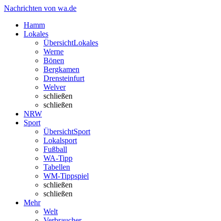
Nachrichten von wa.de
Hamm
Lokales
Übersicht
Lokales
Werne
Bönen
Bergkamen
Drensteinfurt
Welver
schließen
schließen
NRW
Sport
Übersicht
Sport
Lokalsport
Fußball
WA-Tipp
Tabellen
WM-Tippspiel
schließen
schließen
Mehr
Welt
Verbraucher