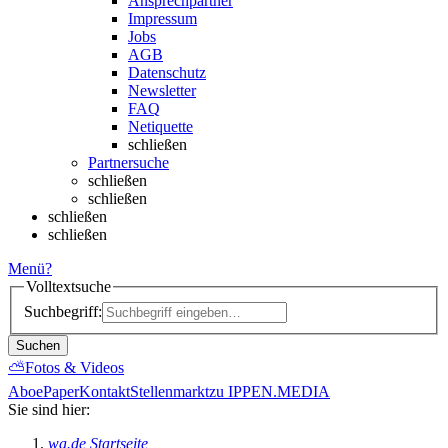
Ansprechpartner
Impressum
Jobs
AGB
Datenschutz
Newsletter
FAQ
Netiquette
schließen
Partnersuche
schließen
schließen
schließen
schließen
Menü
?
Volltextsuche
Suchbegriff:
Suchen
⛅
Fotos & Videos
Abo
ePaper
Kontakt
Stellenmarkt
zu IPPEN.MEDIA
Sie sind hier:
wa.de Startseite