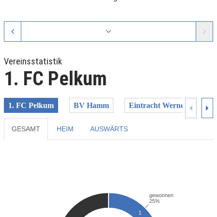
Vereinsstatistik
1. FC Pelkum
1. FC Pelkum
BV Hamm
Eintracht Werne
Ham
GESAMT
HEIM
AUSWÄRTS
Previous
Next