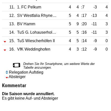
11.
1. FC Pelkum
4
4
:7
-3
4
12.
SV Westfalia Rhynern II
5
4
:17
-13
4
13.
BV Hamm
5
9
:20
-11
3
14.
TuS G. Lohauserholz-Daberg II
5
5
:16
-11
3
15.
TuS Wiescherhöfen II
4
5
:14
-9
0
16.
VfK Weddinghofen
4
3
:12
-9
0
Relegation Aufstieg
Absteiger
Kommentar
Die Saison wurde annulliert.
D
Es gibt keine Auf- und Absteiger
E