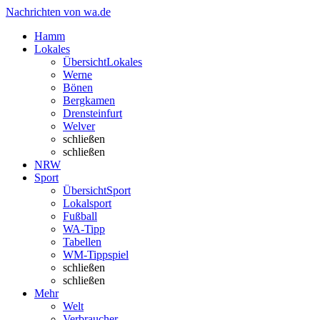
Nachrichten von wa.de
Hamm
Lokales
Übersicht
Lokales
Werne
Bönen
Bergkamen
Drensteinfurt
Welver
schließen
schließen
NRW
Sport
Übersicht
Sport
Lokalsport
Fußball
WA-Tipp
Tabellen
WM-Tippspiel
schließen
schließen
Mehr
Welt
Verbraucher