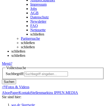
Ansprechpartner
Impressum
Jobs
AGB
Datenschutz
Newsletter
FAQ
Netiquette
schließen
Partnersuche
schließen
schließen
schließen
schließen
Menü
?
Volltextsuche
Suchbegriff:
Suchen
⛅
Fotos & Videos
Abo
ePaper
Kontakt
Stellenmarkt
zu IPPEN.MEDIA
Sie sind hier:
wa.de Startseite