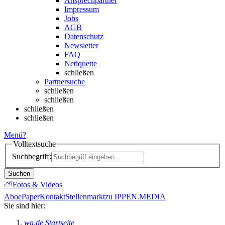
Ansprechpartner
Impressum
Jobs
AGB
Datenschutz
Newsletter
FAQ
Netiquette
schließen
Partnersuche
schließen
schließen
schließen
schließen
Menü
?
Volltextsuche
Suchbegriff:
Suchen
⛅
Fotos & Videos
Abo
ePaper
Kontakt
Stellenmarkt
zu IPPEN.MEDIA
Sie sind hier:
wa.de Startseite