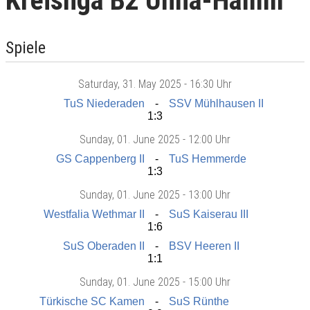
Kreisliga B2 Unna-Hamm
Spiele
Saturday
, 31. May 2025 -
16:30 Uhr
TuS Niederaden
SSV Mühlhausen II
1:3
Sunday
, 01. June 2025 -
12:00 Uhr
GS Cappenberg II
TuS Hemmerde
1:3
Sunday
, 01. June 2025 -
13:00 Uhr
Westfalia Wethmar II
SuS Kaiserau III
1:6
SuS Oberaden II
BSV Heeren II
1:1
Sunday
, 01. June 2025 -
15:00 Uhr
Türkische SC Kamen
SuS Rünthe