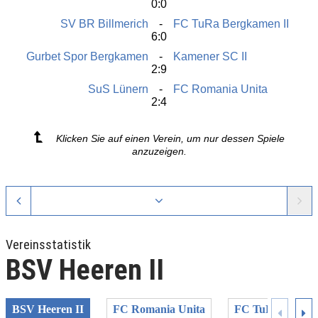
0:0
SV BR Billmerich
FC TuRa Bergkamen II
6:0
Gurbet Spor Bergkamen
Kamener SC II
2:9
SuS Lünern
FC Romania Unita
2:4
Klicken Sie auf einen Verein, um nur dessen Spiele
anzuzeigen.
Vereinsstatistik
BSV Heeren II
BSV Heeren II
FC Romania Unita
FC TuRa Bergka