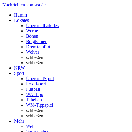
Nachrichten von wa.de
Hamm
Lokales
Übersicht
Lokales
Werne
Bönen
Bergkamen
Drensteinfurt
Welver
schließen
schließen
NRW
Sport
Übersicht
Sport
Lokalsport
Fußball
WA-Tipp
Tabellen
WM-Tippspiel
schließen
schließen
Mehr
Welt
Verbraucher