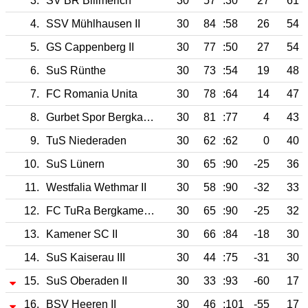
3.
SV BR Billmerich
30
57
:30
27
61
4.
SSV Mühlhausen II
30
84
:58
26
54
5.
GS Cappenberg II
30
77
:50
27
54
6.
SuS Rünthe
30
73
:54
19
48
7.
FC Romania Unita
30
78
:64
14
47
8.
Gurbet Spor Bergkamen
30
81
:77
4
43
9.
TuS Niederaden
30
62
:62
0
40
10.
SuS Lünern
30
65
:90
-25
36
11.
Westfalia Wethmar II
30
58
:90
-32
33
12.
FC TuRa Bergkamen II
30
65
:90
-25
32
13.
Kamener SC II
30
66
:84
-18
30
14.
SuS Kaiserau III
30
44
:75
-31
30
15.
SuS Oberaden II
30
33
:93
-60
17
16.
BSV Heeren II
30
46
:101
-55
17