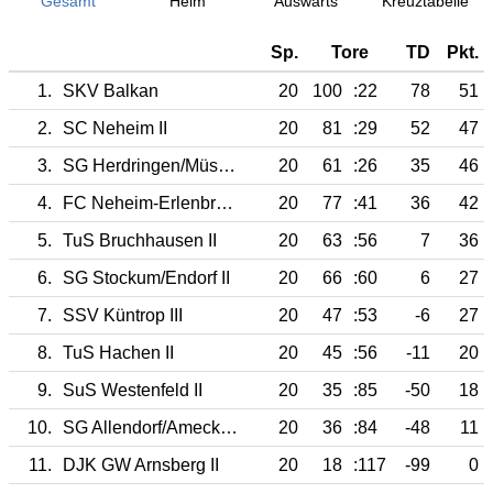
Gesamt
Heim
Auswärts
Kreuztabelle
Sp.
Tore
TD
Pkt.
1.
SKV Balkan
20
100
:22
78
51
2.
SC Neheim II
20
81
:29
52
47
3.
SG Herdringen/Müschede III
20
61
:26
35
46
4.
FC Neheim-Erlenbruch III
20
77
:41
36
42
5.
TuS Bruchhausen II
20
63
:56
7
36
6.
SG Stockum/Endorf II
20
66
:60
6
27
7.
SSV Küntrop III
20
47
:53
-6
27
8.
TuS Hachen II
20
45
:56
-11
20
9.
SuS Westenfeld II
20
35
:85
-50
18
10.
SG Allendorf/Amecke III
20
36
:84
-48
11
11.
DJK GW Arnsberg II
20
18
:117
-99
0