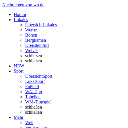
Nachrichten von wa.de
Hamm
Lokales
Übersicht
Lokales
Werne
Bönen
Bergkamen
Drensteinfurt
Welver
schließen
schließen
NRW
Sport
Übersicht
Sport
Lokalsport
Fußball
WA-Tipp
Tabellen
WM-Tippspiel
schließen
schließen
Mehr
Welt
Verbraucher