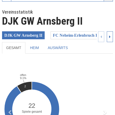
Vereinsstatistik
DJK GW Arnsberg II
DJK GW Arnsberg II
FC Neheim-Erlenbruch III
SC
GESAMT
HEIM
AUSWÄRTS
Previous
Next