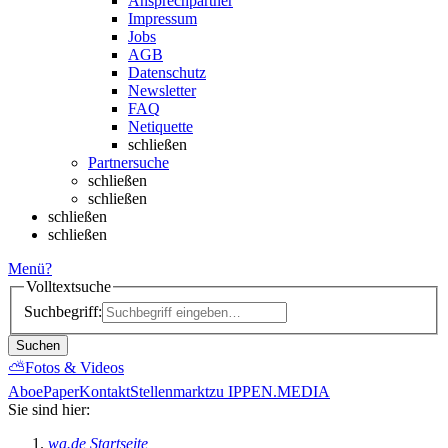
Ansprechpartner
Impressum
Jobs
AGB
Datenschutz
Newsletter
FAQ
Netiquette
schließen
Partnersuche
schließen
schließen
schließen
schließen
Menü
?
Volltextsuche
Suchbegriff:
Suchen
⛅
Fotos & Videos
Abo
ePaper
Kontakt
Stellenmarkt
zu IPPEN.MEDIA
Sie sind hier:
wa.de Startseite