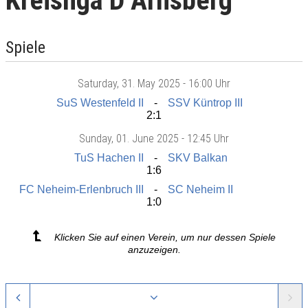
Kreisliga D Arnsberg
Spiele
Saturday
, 31. May 2025 -
16:00 Uhr
SuS Westenfeld II
SSV Küntrop III
2:1
Sunday
, 01. June 2025 -
12:45 Uhr
TuS Hachen II
SKV Balkan
1:6
FC Neheim-Erlenbruch III
SC Neheim II
1:0
Klicken Sie auf einen Verein, um nur dessen Spiele
anzuzeigen.