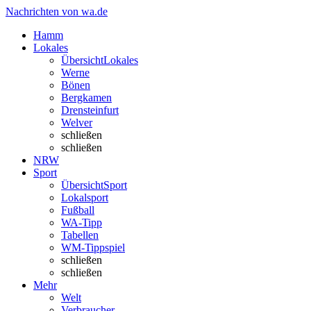
Nachrichten von wa.de
Hamm
Lokales
Übersicht
Lokales
Werne
Bönen
Bergkamen
Drensteinfurt
Welver
schließen
schließen
NRW
Sport
Übersicht
Sport
Lokalsport
Fußball
WA-Tipp
Tabellen
WM-Tippspiel
schließen
schließen
Mehr
Welt
Verbraucher