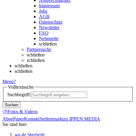
Ansprechpartner
Impressum
Jobs
AGB
Datenschutz
Newsletter
FAQ
Netiquette
schließen
Partnersuche
schließen
schließen
schließen
schließen
Menü
?
Volltextsuche
Suchbegriff:
Suchen
⛅
Fotos & Videos
Abo
ePaper
Kontakt
Stellenmarkt
zu IPPEN.MEDIA
Sie sind hier:
wa.de Startseite