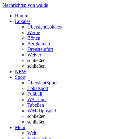
Nachrichten von wa.de
Hamm
Lokales
Übersicht
Lokales
Werne
Bönen
Bergkamen
Drensteinfurt
Welver
schließen
schließen
NRW
Sport
Übersicht
Sport
Lokalsport
Fußball
WA-Tipp
Tabellen
WM-Tippspiel
schließen
schließen
Mehr
Welt
Verbraucher