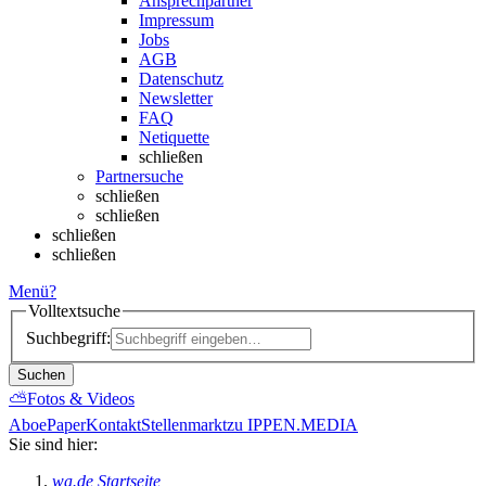
Ansprechpartner
Impressum
Jobs
AGB
Datenschutz
Newsletter
FAQ
Netiquette
schließen
Partnersuche
schließen
schließen
schließen
schließen
Menü
?
Volltextsuche
Suchbegriff:
Suchen
⛅
Fotos & Videos
Abo
ePaper
Kontakt
Stellenmarkt
zu IPPEN.MEDIA
Sie sind hier:
wa.de Startseite