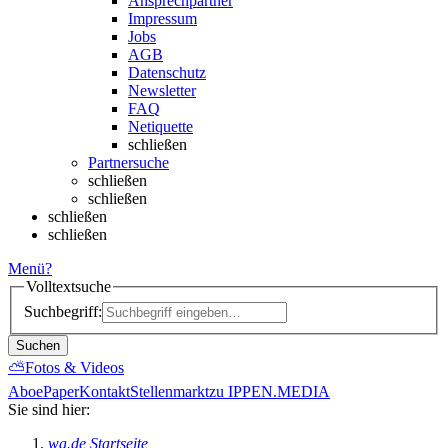
Ansprechpartner
Impressum
Jobs
AGB
Datenschutz
Newsletter
FAQ
Netiquette
schließen
Partnersuche
schließen
schließen
schließen
schließen
Menü
?
Volltextsuche
Suchbegriff:
Suchen
⛅
Fotos & Videos
Abo
ePaper
Kontakt
Stellenmarkt
zu IPPEN.MEDIA
Sie sind hier:
wa.de Startseite