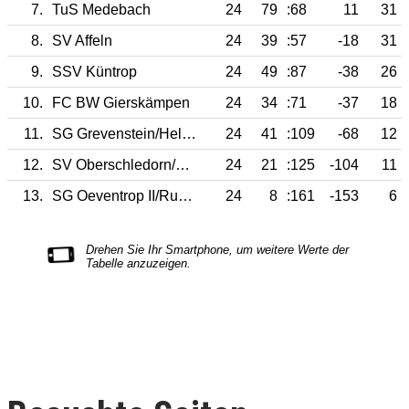
7.
TuS Medebach
24
79
:68
11
31
8.
SV Affeln
24
39
:57
-18
31
9.
SSV Küntrop
24
49
:87
-38
26
10.
FC BW Gierskämpen
24
34
:71
-37
18
11.
SG Grevenstein/Hellefeld-A. II
24
41
:109
-68
12
12.
SV Oberschledorn/Grafsch.
24
21
:125
-104
11
13.
SG Oeventrop II/Rumbeck
24
8
:161
-153
6