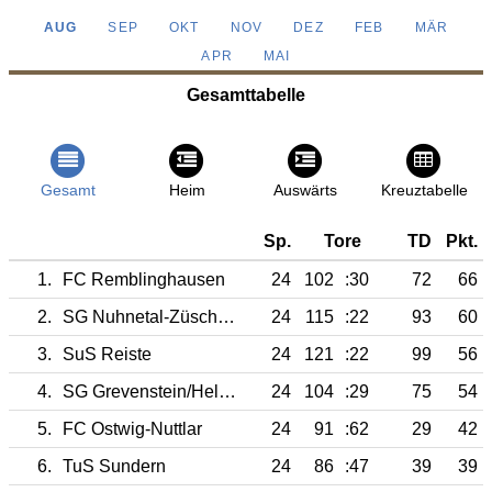
AUG
SEP
OKT
NOV
DEZ
FEB
MÄR
APR
MAI
Gesamttabelle
Gesamt
Heim
Auswärts
Kreuztabelle
Sp.
Tore
TD
Pkt.
1.
FC Remblinghausen
24
102
:30
72
66
2.
SG Nuhnetal-Züschen-Dreislar-He.
24
115
:22
93
60
3.
SuS Reiste
24
121
:22
99
56
4.
SG Grevenstein/Hell.-Altenh.
24
104
:29
75
54
5.
FC Ostwig-Nuttlar
24
91
:62
29
42
6.
TuS Sundern
24
86
:47
39
39