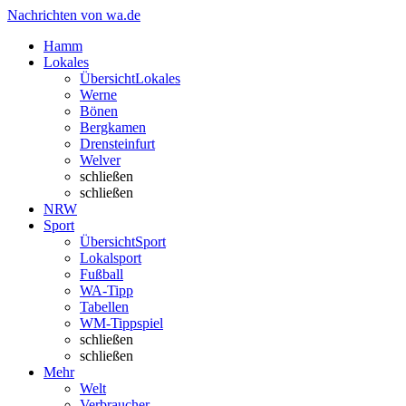
Nachrichten von wa.de
Hamm
Lokales
Übersicht
Lokales
Werne
Bönen
Bergkamen
Drensteinfurt
Welver
schließen
schließen
NRW
Sport
Übersicht
Sport
Lokalsport
Fußball
WA-Tipp
Tabellen
WM-Tippspiel
schließen
schließen
Mehr
Welt
Verbraucher