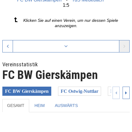
1:5
Klicken Sie auf einen Verein, um nur dessen Spiele
anzuzeigen.
Vereinsstatistik
FC BW Gierskämpen
FC BW Gierskämpen
FC Ostwig-Nuttlar
FC Rembl
GESAMT
HEIM
AUSWÄRTS
Previous
Next