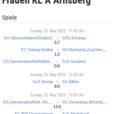
Frauen KL A Arnsberg
Spiele
Sunday
, 25. May 2025 -
11:00 Uhr
SV Oberschledorn/Grafsch.
SSV Küntrop
3:7
FC Ostwig-Nuttlar
SG Nuhnetal-Züschen-Dreislar-He.
1:2
SG Grevenstein/Hellefeld-A. II
TuS Sundern
0:6
Sunday
, 25. May 2025 -
12:00 Uhr
SuS Reiste
SV Affeln
9:0
Sunday
, 25. May 2025 -
13:00 Uhr
SG Grevenstein/Hell.-Altenh.
SG Oeventrop II/Rumbeck
13:0
FC BW Gierskämpen
TuS Medebach