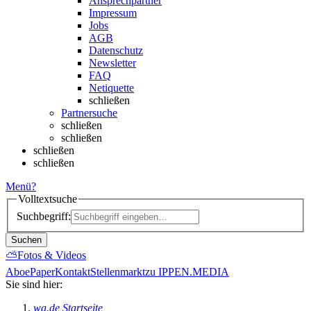
Ansprechpartner
Impressum
Jobs
AGB
Datenschutz
Newsletter
FAQ
Netiquette
schließen
Partnersuche
schließen
schließen
schließen
schließen
Menü
?
Volltextsuche
Suchbegriff:
Suchen
⛅
Fotos & Videos
Abo
ePaper
Kontakt
Stellenmarkt
zu IPPEN.MEDIA
Sie sind hier:
wa.de Startseite