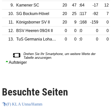
9.
Kamener SC
20
47
:64
-17
12
10.
SG Bockum-Hövel
20
25
:117
-92
7
11.
Königsborner SV II
20
9
:168
-159
0
12.
BSV Heeren 09/24 II
0
0
:0
0
0
13.
TuS Germania Lohauserholz II
0
0
:0
0
0
Aufsteiger
Besuchte Seiten
(F) KL A Unna/Hamm