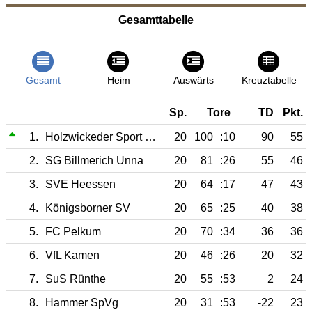
Gesamttabelle
Gesamt
Heim
Auswärts
Kreuztabelle
Sp.
Tore
TD
Pkt.
1.
Holzwickeder Sport Club
20
100
:10
90
55
2.
SG Billmerich Unna
20
81
:26
55
46
3.
SVE Heessen
20
64
:17
47
43
4.
Königsborner SV
20
65
:25
40
38
5.
FC Pelkum
20
70
:34
36
36
6.
VfL Kamen
20
46
:26
20
32
7.
SuS Rünthe
20
55
:53
2
24
8.
Hammer SpVg
20
31
:53
-22
23