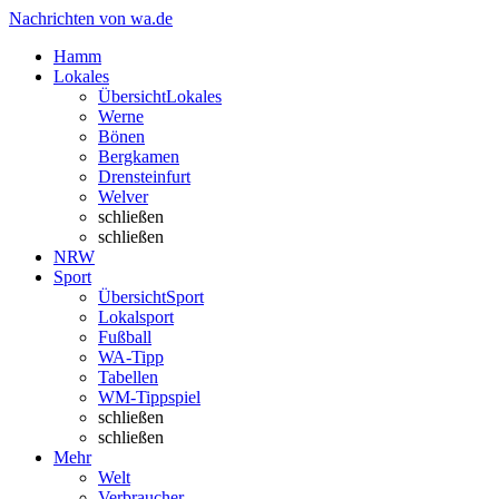
Nachrichten von wa.de
Hamm
Lokales
Übersicht
Lokales
Werne
Bönen
Bergkamen
Drensteinfurt
Welver
schließen
schließen
NRW
Sport
Übersicht
Sport
Lokalsport
Fußball
WA-Tipp
Tabellen
WM-Tippspiel
schließen
schließen
Mehr
Welt
Verbraucher