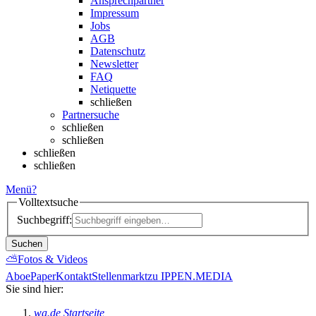
Ansprechpartner
Impressum
Jobs
AGB
Datenschutz
Newsletter
FAQ
Netiquette
schließen
Partnersuche
schließen
schließen
schließen
schließen
Menü
?
Volltextsuche
Suchbegriff:
Suchen
⛅
Fotos & Videos
Abo
ePaper
Kontakt
Stellenmarkt
zu IPPEN.MEDIA
Sie sind hier:
wa.de Startseite