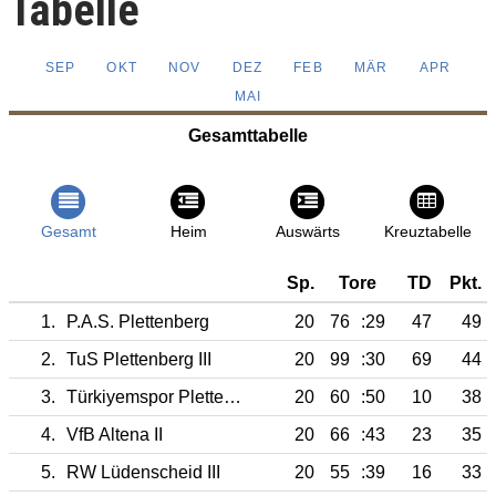
Tabelle
SEP
OKT
NOV
DEZ
FEB
MÄR
APR
MAI
Gesamttabelle
Gesamt
Heim
Auswärts
Kreuztabelle
Sp.
Tore
TD
Pkt.
1.
P.A.S. Plettenberg
20
76
:29
47
49
2.
TuS Plettenberg III
20
99
:30
69
44
3.
Türkiyemspor Plettenberg II
20
60
:50
10
38
4.
VfB Altena II
20
66
:43
23
35
5.
RW Lüdenscheid III
20
55
:39
16
33