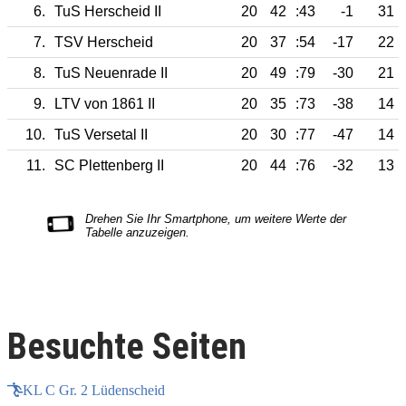
6.
TuS Herscheid II
20
42
:43
-1
31
7.
TSV Herscheid
20
37
:54
-17
22
8.
TuS Neuenrade II
20
49
:79
-30
21
9.
LTV von 1861 II
20
35
:73
-38
14
10.
TuS Versetal II
20
30
:77
-47
14
11.
SC Plettenberg II
20
44
:76
-32
13
Besuchte Seiten
KL C Gr. 2 Lüdenscheid