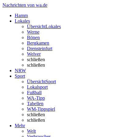
Nachrichten von wa.de
Hamm
Lokales
Übersicht
Lokales
Werne
Bönen
Bergkamen
Drensteinfurt
Welver
schließen
schließen
NRW
Sport
Übersicht
Sport
Lokalsport
Fußball
WA-Tipp
Tabellen
WM-Tippspiel
schließen
schließen
Mehr
Welt
Verbraucher