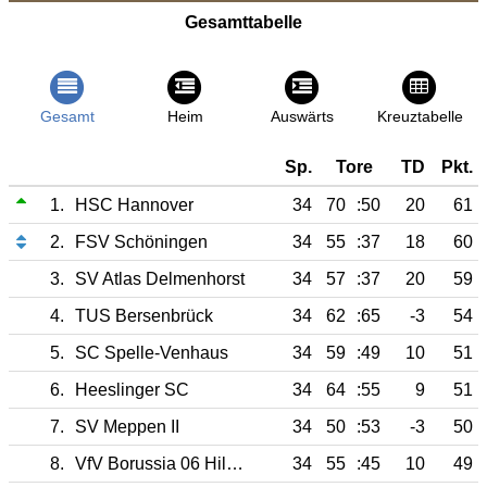
Gesamttabelle
Gesamt
Heim
Auswärts
Kreuztabelle
Sp.
Tore
TD
Pkt.
1.
HSC Hannover
34
70
:50
20
61
2.
FSV Schöningen
34
55
:37
18
60
3.
SV Atlas Delmenhorst
34
57
:37
20
59
4.
TUS Bersenbrück
34
62
:65
-3
54
5.
SC Spelle-Venhaus
34
59
:49
10
51
6.
Heeslinger SC
34
64
:55
9
51
7.
SV Meppen II
34
50
:53
-3
50
8.
VfV Borussia 06 Hildesheim
34
55
:45
10
49