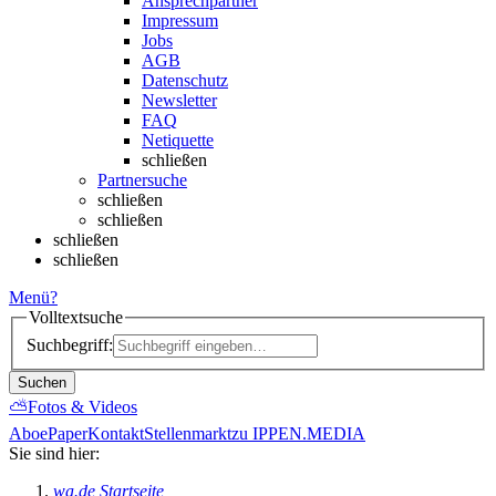
Ansprechpartner
Impressum
Jobs
AGB
Datenschutz
Newsletter
FAQ
Netiquette
schließen
Partnersuche
schließen
schließen
schließen
schließen
Menü
?
Volltextsuche
Suchbegriff:
Suchen
⛅
Fotos & Videos
Abo
ePaper
Kontakt
Stellenmarkt
zu IPPEN.MEDIA
Sie sind hier:
wa.de Startseite