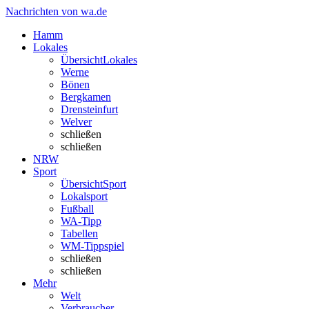
Nachrichten von wa.de
Hamm
Lokales
Übersicht
Lokales
Werne
Bönen
Bergkamen
Drensteinfurt
Welver
schließen
schließen
NRW
Sport
Übersicht
Sport
Lokalsport
Fußball
WA-Tipp
Tabellen
WM-Tippspiel
schließen
schließen
Mehr
Welt
Verbraucher