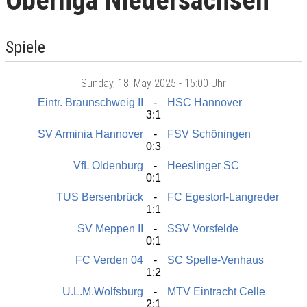
Oberliga Niedersachsen
Spiele
Sunday
, 18. May 2025 -
15:00 Uhr
Eintr. Braunschweig II
HSC Hannover
3:1
SV Arminia Hannover
FSV Schöningen
0:3
VfL Oldenburg
Heeslinger SC
0:1
TUS Bersenbrück
FC Egestorf-Langreder
1:1
SV Meppen II
SSV Vorsfelde
0:1
FC Verden 04
SC Spelle-Venhaus
1:2
U.L.M.Wolfsburg
MTV Eintracht Celle
2:1