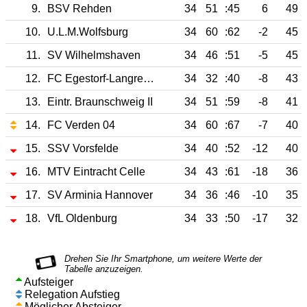
9.
BSV Rehden
34
51
:45
6
49
10.
U.L.M.Wolfsburg
34
60
:62
-2
45
11.
SV Wilhelmshaven
34
46
:51
-5
45
12.
FC Egestorf-Langreder
34
32
:40
-8
43
13.
Eintr. Braunschweig II
34
51
:59
-8
41
14.
FC Verden 04
34
60
:67
-7
40
15.
SSV Vorsfelde
34
40
:52
-12
40
16.
MTV Eintracht Celle
34
43
:61
-18
36
17.
SV Arminia Hannover
34
36
:46
-10
35
18.
VfL Oldenburg
34
33
:50
-17
32
Aufsteiger
Relegation Aufstieg
Möglicher Absteiger