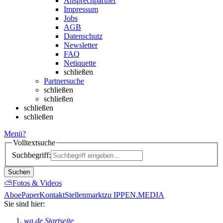
Ansprechpartner
Impressum
Jobs
AGB
Datenschutz
Newsletter
FAQ
Netiquette
schließen
Partnersuche
schließen
schließen
schließen
schließen
Menü
?
Volltextsuche
Suchbegriff:
Suchen
⛅
Fotos & Videos
Abo
ePaper
Kontakt
Stellenmarkt
zu IPPEN.MEDIA
Sie sind hier:
wa.de Startseite