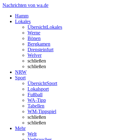
Nachrichten von wa.de
Hamm
Lokales
Übersicht
Lokales
Werne
Bönen
Bergkamen
Drensteinfurt
Welver
schließen
schließen
NRW
Sport
Übersicht
Sport
Lokalsport
Fußball
WA-Tipp
Tabellen
WM-Tippspiel
schließen
schließen
Mehr
Welt
Verbraucher