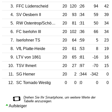
3.
FFC Lüdenscheid
20
120
:26
94
42
4.
SV Oesbern II
20
93
:34
59
39
5.
RW Ostentrop/Schönholthausen
20
81
:31
50
34
6.
FC Iserlohn III
20
102
:36
66
34
7.
Iserlohner TS
20
64
:59
5
23
8.
VfL Platte-Heide
20
61
:53
8
19
9.
LTV von 1861
20
65
:81
-16
16
10.
TSV Ihmert
20
27
:97
-70
15
11.
SG Hemer
20
2
:344
-342
0
12.
SC Tornado Westig
0
0
:0
0
0
Aufsteiger