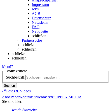
Ansprechpartner
Impressum
Jobs
AGB
Datenschutz
Newsletter
FAQ
Netiquette
schließen
Partnersuche
schließen
schließen
schließen
schließen
Menü
?
Volltextsuche
Suchbegriff:
Suchen
⛅
Fotos & Videos
Abo
ePaper
Kontakt
Stellenmarkt
zu IPPEN.MEDIA
Sie sind hier:
wa.de Startseite