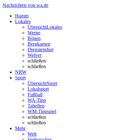
Nachrichten von wa.de
Hamm
Lokales
Übersicht
Lokales
Werne
Bönen
Bergkamen
Drensteinfurt
Welver
schließen
schließen
NRW
Sport
Übersicht
Sport
Lokalsport
Fußball
WA-Tipp
Tabellen
WM-Tippspiel
schließen
schließen
Mehr
Welt
Verbraucher