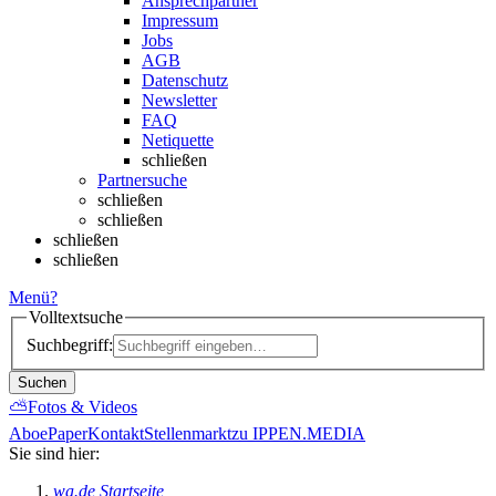
Ansprechpartner
Impressum
Jobs
AGB
Datenschutz
Newsletter
FAQ
Netiquette
schließen
Partnersuche
schließen
schließen
schließen
schließen
Menü
?
Volltextsuche
Suchbegriff:
Suchen
⛅
Fotos & Videos
Abo
ePaper
Kontakt
Stellenmarkt
zu IPPEN.MEDIA
Sie sind hier:
wa.de Startseite