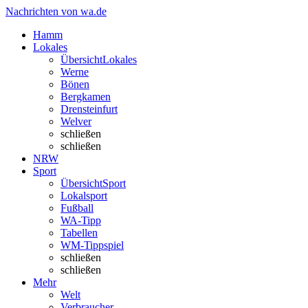
Nachrichten von wa.de
Hamm
Lokales
Übersicht
Lokales
Werne
Bönen
Bergkamen
Drensteinfurt
Welver
schließen
schließen
NRW
Sport
Übersicht
Sport
Lokalsport
Fußball
WA-Tipp
Tabellen
WM-Tippspiel
schließen
schließen
Mehr
Welt
Verbraucher