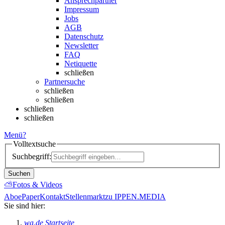
Ansprechpartner
Impressum
Jobs
AGB
Datenschutz
Newsletter
FAQ
Netiquette
schließen
Partnersuche
schließen
schließen
schließen
schließen
Menü
?
Volltextsuche
Suchbegriff:
Suchen
⛅
Fotos & Videos
Abo
ePaper
Kontakt
Stellenmarkt
zu IPPEN.MEDIA
Sie sind hier:
wa.de Startseite