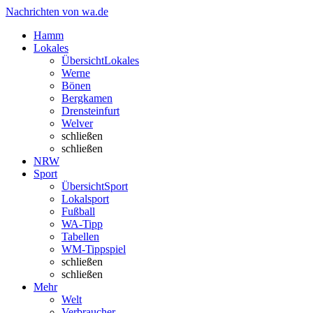
Nachrichten von wa.de
Hamm
Lokales
Übersicht
Lokales
Werne
Bönen
Bergkamen
Drensteinfurt
Welver
schließen
schließen
NRW
Sport
Übersicht
Sport
Lokalsport
Fußball
WA-Tipp
Tabellen
WM-Tippspiel
schließen
schließen
Mehr
Welt
Verbraucher