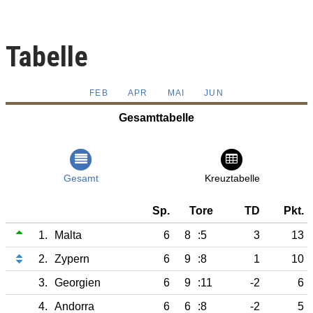
Tabelle
FEB
APR
MAI
JUN
Gesamttabelle
Gesamt
Kreuztabelle
Sp.
Tore
TD
Pkt.
1.
Malta
6
8
:5
3
13
2.
Zypern
6
9
:8
1
10
3.
Georgien
6
9
:11
-2
6
4.
Andorra
6
6
:8
-2
5