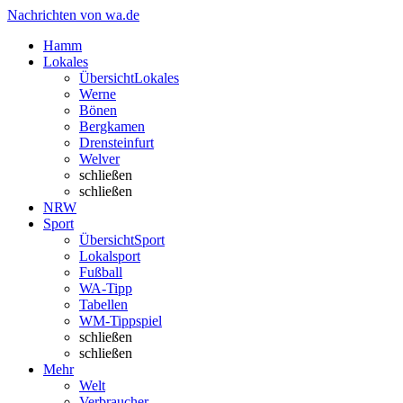
Nachrichten von wa.de
Hamm
Lokales
Übersicht
Lokales
Werne
Bönen
Bergkamen
Drensteinfurt
Welver
schließen
schließen
NRW
Sport
Übersicht
Sport
Lokalsport
Fußball
WA-Tipp
Tabellen
WM-Tippspiel
schließen
schließen
Mehr
Welt
Verbraucher