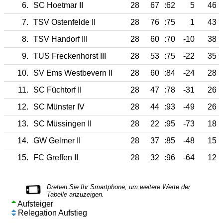
6.
SC Hoetmar II
28
67
:62
5
46
7.
TSV Ostenfelde II
28
76
:75
1
43
8.
TSV Handorf III
28
60
:70
-10
38
9.
TUS Freckenhorst III
28
53
:75
-22
35
10.
SV Ems Westbevern II
28
60
:84
-24
28
11.
SC Füchtorf II
28
47
:78
-31
26
12.
SC Münster IV
28
44
:93
-49
26
13.
SC Müssingen II
28
22
:95
-73
18
14.
GW Gelmer II
28
37
:85
-48
15
15.
FC Greffen II
28
32
:96
-64
12
Aufsteiger
Relegation Aufstieg