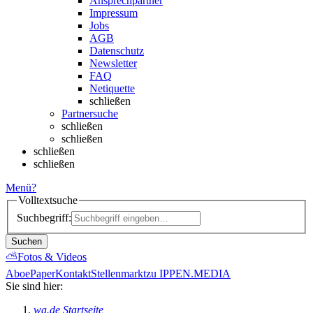
Ansprechpartner
Impressum
Jobs
AGB
Datenschutz
Newsletter
FAQ
Netiquette
schließen
Partnersuche
schließen
schließen
schließen
schließen
Menü
?
Volltextsuche
Suchbegriff:
Suchen
⛅
Fotos & Videos
Abo
ePaper
Kontakt
Stellenmarkt
zu IPPEN.MEDIA
Sie sind hier:
wa.de Startseite