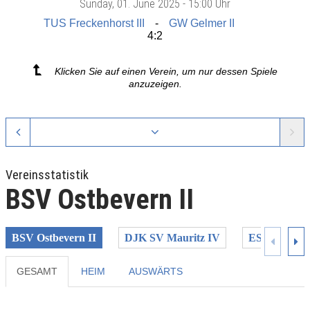
Sunday
, 01. June 2025 -
15:00 Uhr
TUS Freckenhorst III
GW Gelmer II
4:2
Klicken Sie auf einen Verein, um nur dessen Spiele
anzuzeigen.
Vereinsstatistik
BSV Ostbevern II
BSV Ostbevern II
DJK SV Mauritz IV
ESV Münste
GESAMT
HEIM
AUSWÄRTS
Previous
Next