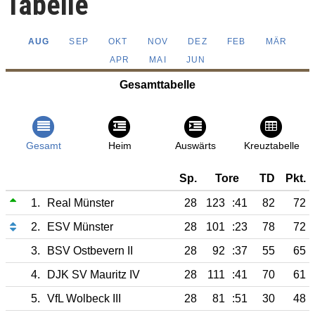
Tabelle
AUG
SEP
OKT
NOV
DEZ
FEB
MÄR
APR
MAI
JUN
Gesamttabelle
Gesamt
Heim
Auswärts
Kreuztabelle
Sp.
Tore
TD
Pkt.
1.
Real Münster
28
123
:41
82
72
2.
ESV Münster
28
101
:23
78
72
3.
BSV Ostbevern II
28
92
:37
55
65
4.
DJK SV Mauritz IV
28
111
:41
70
61
5.
VfL Wolbeck III
28
81
:51
30
48