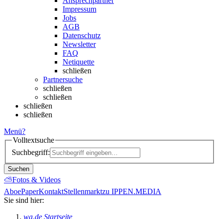
Ansprechpartner
Impressum
Jobs
AGB
Datenschutz
Newsletter
FAQ
Netiquette
schließen
Partnersuche
schließen
schließen
schließen
schließen
Menü
?
Volltextsuche
Suchbegriff:
Suchen
⛅
Fotos & Videos
Abo
ePaper
Kontakt
Stellenmarkt
zu IPPEN.MEDIA
Sie sind hier:
wa.de Startseite