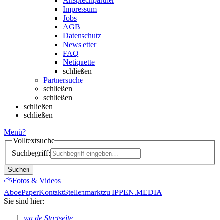
Ansprechpartner
Impressum
Jobs
AGB
Datenschutz
Newsletter
FAQ
Netiquette
schließen
Partnersuche
schließen
schließen
schließen
schließen
Menü
?
Volltextsuche
Suchbegriff:
Suchen
⛅
Fotos & Videos
Abo
ePaper
Kontakt
Stellenmarkt
zu IPPEN.MEDIA
Sie sind hier:
wa.de Startseite