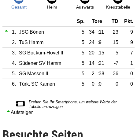
Gesamt
Heim
Auswärts
Kreuztabelle
Sp.
Tore
TD
Pkt.
1.
JSG Bönen
5
34
:11
23
9
2.
TuS Hamm
5
24
:9
15
9
3.
SG Bockum-Hövel II
5
20
:15
5
7
4.
Südener SV Hamm
5
14
:21
-7
1
5.
SG Massen II
5
2
:38
-36
0
6.
Türk. SC Kamen
5
0
:0
0
0
Aufsteiger
Besuchte Seiten