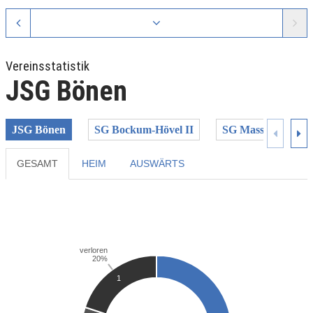
Vereinsstatistik
JSG Bönen
JSG Bönen
SG Bockum-Hövel II
SG Massen II
GESAMT
HEIM
AUSWÄRTS
Previous
Next