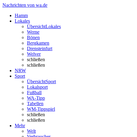
Nachrichten von wa.de
Hamm
Lokales
Übersicht
Lokales
Werne
Bönen
Bergkamen
Drensteinfurt
Welver
schließen
schließen
NRW
Sport
Übersicht
Sport
Lokalsport
Fußball
WA-Tipp
Tabellen
WM-Tippspiel
schließen
schließen
Mehr
Welt
Verbraucher