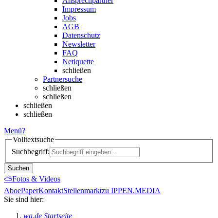
Ansprechpartner
Impressum
Jobs
AGB
Datenschutz
Newsletter
FAQ
Netiquette
schließen
Partnersuche
schließen
schließen
schließen
schließen
Menü
?
Volltextsuche
Suchbegriff:
Suchen
⛅
Fotos & Videos
Abo
ePaper
Kontakt
Stellenmarkt
zu IPPEN.MEDIA
Sie sind hier:
wa.de Startseite