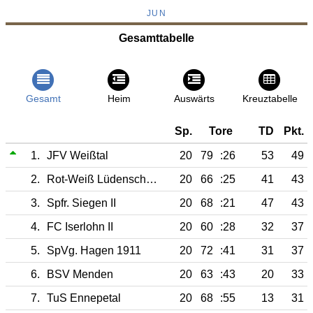
JUN
Gesamttabelle
Gesamt
Heim
Auswärts
Kreuztabelle
Sp.
Tore
TD
Pkt.
1.
JFV Weißtal
20
79
:26
53
49
2.
Rot-Weiß Lüdenscheid
20
66
:25
41
43
3.
Spfr. Siegen II
20
68
:21
47
43
4.
FC Iserlohn II
20
60
:28
32
37
5.
SpVg. Hagen 1911
20
72
:41
31
37
6.
BSV Menden
20
63
:43
20
33
7.
TuS Ennepetal
20
68
:55
13
31