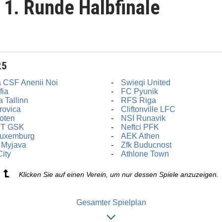
1. Runde Halbfinale
25
a CSF Anenii Noi
Swieqi United
fia
FC Pyunik
a Tallinn
RFS Riga
rovica
Cliftonville LFC
oten
NSI Runavik
T GSK
Neftci PFK
Luxemburg
AEK Athen
 Myjava
Zfk Buducnost
City
Athlone Town
Klicken Sie auf einen Verein, um nur dessen Spiele anzuzeigen.
Gesamter Spielplan