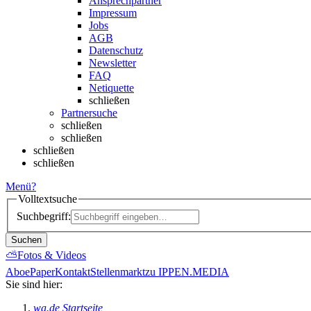
Ansprechpartner
Impressum
Jobs
AGB
Datenschutz
Newsletter
FAQ
Netiquette
schließen
Partnersuche
schließen
schließen
schließen
schließen
Menü
?
Volltextsuche
Suchbegriff:
Suchen
⛅
Fotos & Videos
Abo
ePaper
Kontakt
Stellenmarkt
zu IPPEN.MEDIA
Sie sind hier:
wa.de Startseite