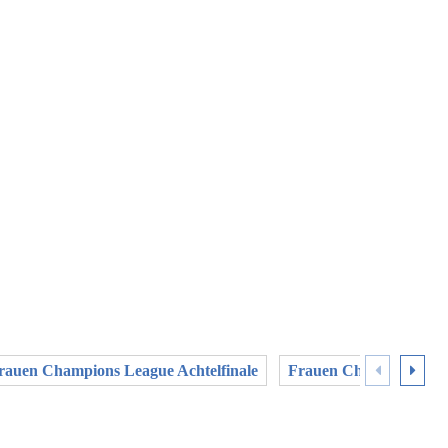
rauen Champions League Achtelfinale
Frauen Champions Leag