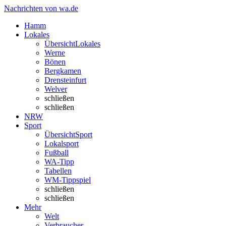
Nachrichten von wa.de
Hamm
Lokales
Übersicht
Lokales
Werne
Bönen
Bergkamen
Drensteinfurt
Welver
schließen
schließen
NRW
Sport
Übersicht
Sport
Lokalsport
Fußball
WA-Tipp
Tabellen
WM-Tippspiel
schließen
schließen
Mehr
Welt
Verbraucher