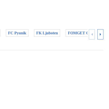
FC Pyunik
FK Ljuboten
FOMGET GSK
KF