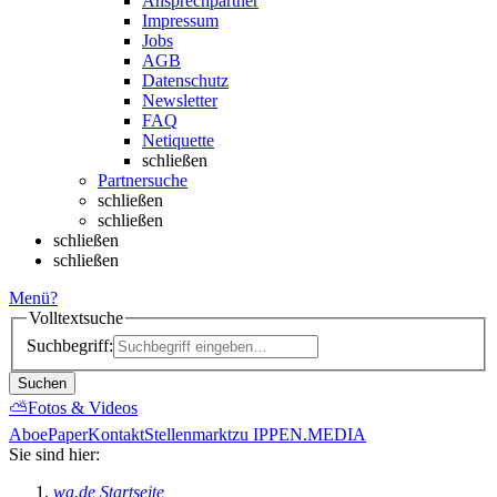
Ansprechpartner
Impressum
Jobs
AGB
Datenschutz
Newsletter
FAQ
Netiquette
schließen
Partnersuche
schließen
schließen
schließen
schließen
Menü
?
Volltextsuche
Suchbegriff:
Suchen
⛅
Fotos & Videos
Abo
ePaper
Kontakt
Stellenmarkt
zu IPPEN.MEDIA
Sie sind hier:
wa.de Startseite