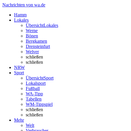
Nachrichten von wa.de
Hamm
Lokales
Übersicht
Lokales
Werne
Bönen
Bergkamen
Drensteinfurt
Welver
schließen
schließen
NRW
Sport
Übersicht
Sport
Lokalsport
Fußball
WA-Tipp
Tabellen
WM-Tippspiel
schließen
schließen
Mehr
Welt
Verbraucher