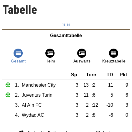
Tabelle
JUN
Gesamttabelle
Gesamt
Heim
Auswärts
Kreuztabelle
Sp.
Tore
TD
Pkt.
1.
Manchester City
3
13
:2
11
9
2.
Juventus Turin
3
11
:6
5
6
3.
Al Ain FC
3
2
:12
-10
3
4.
Wydad AC
3
2
:8
-6
0