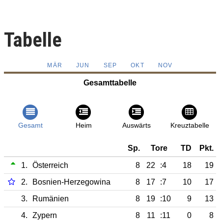
Tabelle
MÄR
JUN
SEP
OKT
NOV
Gesamttabelle
Gesamt
Heim
Auswärts
Kreuztabelle
Sp.
Tore
TD
Pkt.
1.
Österreich
8
22
:4
18
19
2.
Bosnien-Herzegowina
8
17
:7
10
17
3.
Rumänien
8
19
:10
9
13
4.
Zypern
8
11
:11
0
8