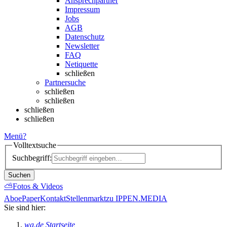
Ansprechpartner
Impressum
Jobs
AGB
Datenschutz
Newsletter
FAQ
Netiquette
schließen
Partnersuche
schließen
schließen
schließen
schließen
Menü
?
Volltextsuche
Suchbegriff:
Suchen
⛅
Fotos & Videos
Abo
ePaper
Kontakt
Stellenmarkt
zu IPPEN.MEDIA
Sie sind hier:
wa.de Startseite