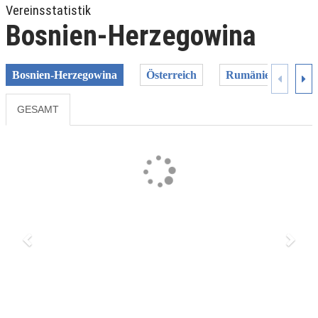
Vereinsstatistik
Bosnien-Herzegowina
Bosnien-Herzegowina
Österreich
Rumänien
Sa
GESAMT
Previous
Next