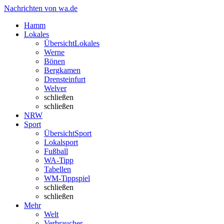
Nachrichten von wa.de
Hamm
Lokales
Übersicht
Lokales
Werne
Bönen
Bergkamen
Drensteinfurt
Welver
schließen
schließen
NRW
Sport
Übersicht
Sport
Lokalsport
Fußball
WA-Tipp
Tabellen
WM-Tippspiel
schließen
schließen
Mehr
Welt
Verbraucher