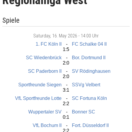
Regionalliga West
Spiele
Saturday
, 16. May 2026 -
14:00 Uhr
1. FC Köln II
FC Schalke 04 II
1:5
SC Wiedenbrück
Bor. Dortmund II
2:0
SC Paderborn II
SV Rödinghausen
2:0
Sportfreunde Siegen
SSVg Velbert
3:1
VfL Sportfreunde Lotte
SC Fortuna Köln
2:2
Wuppertaler SV
Bonner SC
0:1
VfL Bochum II
Fort. Düsseldorf II
2:2