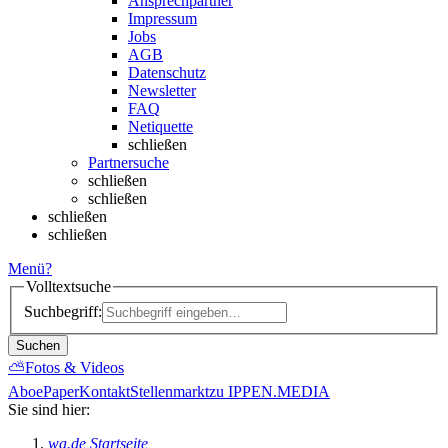
Ansprechpartner
Impressum
Jobs
AGB
Datenschutz
Newsletter
FAQ
Netiquette
schließen
Partnersuche
schließen
schließen
schließen
schließen
Menü
?
Volltextsuche
Suchbegriff:
Suchen
⛅
Fotos & Videos
Abo
ePaper
Kontakt
Stellenmarkt
zu IPPEN.MEDIA
Sie sind hier:
wa.de Startseite