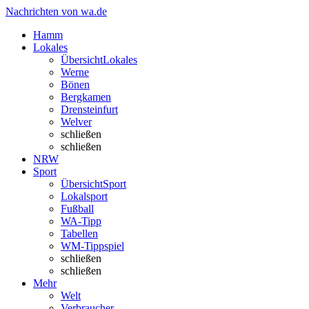
Nachrichten von wa.de
Hamm
Lokales
Übersicht
Lokales
Werne
Bönen
Bergkamen
Drensteinfurt
Welver
schließen
schließen
NRW
Sport
Übersicht
Sport
Lokalsport
Fußball
WA-Tipp
Tabellen
WM-Tippspiel
schließen
schließen
Mehr
Welt
Verbraucher