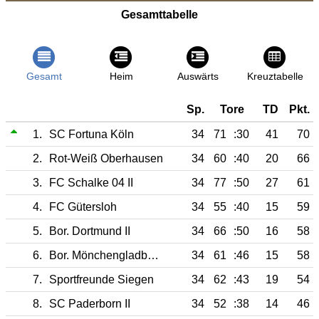
Gesamttabelle
Gesamt
Heim
Auswärts
Kreuztabelle
Sp.
Tore
TD
Pkt.
1.
SC Fortuna Köln
34
71
:30
41
70
2.
Rot-Weiß Oberhausen
34
60
:40
20
66
3.
FC Schalke 04 II
34
77
:50
27
61
4.
FC Gütersloh
34
55
:40
15
59
5.
Bor. Dortmund II
34
66
:50
16
58
6.
Bor. Mönchengladbach II
34
61
:46
15
58
7.
Sportfreunde Siegen
34
62
:43
19
54
8.
SC Paderborn II
34
52
:38
14
46