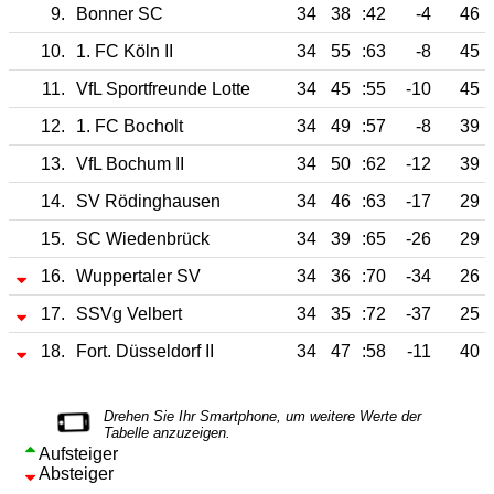
9.
Bonner SC
34
38
:42
-4
46
10.
1. FC Köln II
34
55
:63
-8
45
11.
VfL Sportfreunde Lotte
34
45
:55
-10
45
12.
1. FC Bocholt
34
49
:57
-8
39
13.
VfL Bochum II
34
50
:62
-12
39
14.
SV Rödinghausen
34
46
:63
-17
29
15.
SC Wiedenbrück
34
39
:65
-26
29
16.
Wuppertaler SV
34
36
:70
-34
26
17.
SSVg Velbert
34
35
:72
-37
25
18.
Fort. Düsseldorf II
34
47
:58
-11
40
Aufsteiger
Absteiger