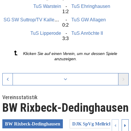
TuS Warstein
TuS Ehringhausen
1:2
SG SW Suttrop/TV Kallenhardt
TuS GW Allagen
0:2
TuS Lipperode
TuS Anröchte II
3:3
Klicken Sie auf einen Verein, um nur dessen Spiele
anzuzeigen.
Vereinsstatistik
BW Rixbeck-Dedinghausen
BW Rixbeck-Dedinghausen
DJK SpVg Mellrich
FC