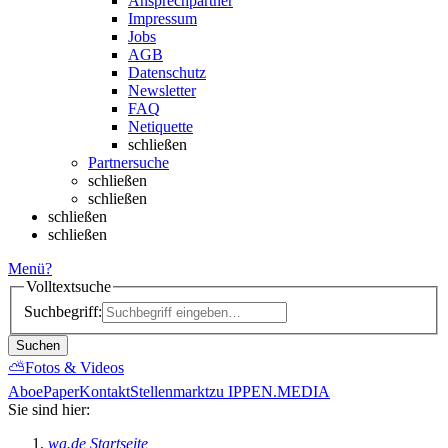
Ansprechpartner
Impressum
Jobs
AGB
Datenschutz
Newsletter
FAQ
Netiquette
schließen
Partnersuche
schließen
schließen
schließen
schließen
Menü
?
Volltextsuche
Suchbegriff:
Suchen
⛅
Fotos & Videos
Abo
ePaper
Kontakt
Stellenmarkt
zu IPPEN.MEDIA
Sie sind hier:
wa.de Startseite