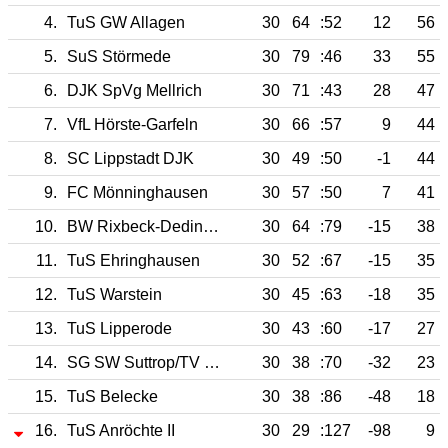
4.
TuS GW Allagen
30
64
:52
12
56
5.
SuS Störmede
30
79
:46
33
55
6.
DJK SpVg Mellrich
30
71
:43
28
47
7.
VfL Hörste-Garfeln
30
66
:57
9
44
8.
SC Lippstadt DJK
30
49
:50
-1
44
9.
FC Mönninghausen
30
57
:50
7
41
10.
BW Rixbeck-Dedinghausen
30
64
:79
-15
38
11.
TuS Ehringhausen
30
52
:67
-15
35
12.
TuS Warstein
30
45
:63
-18
35
13.
TuS Lipperode
30
43
:60
-17
27
14.
SG SW Suttrop/TV Kallenhardt
30
38
:70
-32
23
15.
TuS Belecke
30
38
:86
-48
18
16.
TuS Anröchte II
30
29
:127
-98
9