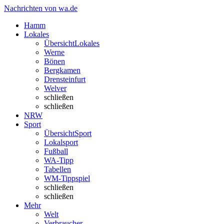
Nachrichten von wa.de
Hamm
Lokales
Übersicht
Lokales
Werne
Bönen
Bergkamen
Drensteinfurt
Welver
schließen
schließen
NRW
Sport
Übersicht
Sport
Lokalsport
Fußball
WA-Tipp
Tabellen
WM-Tippspiel
schließen
schließen
Mehr
Welt
Verbraucher