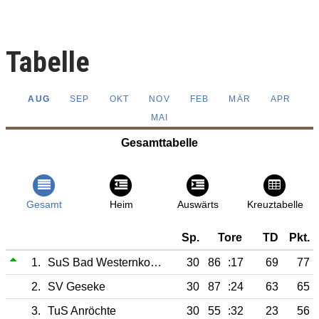
Tabelle
AUG
SEP
OKT
NOV
FEB
MÄR
APR
MAI
Gesamttabelle
Gesamt
Heim
Auswärts
Kreuztabelle
Sp.
Tore
TD
Pkt.
1.
SuS Bad Westernkotten II
30
86
:17
69
77
2.
SV Geseke
30
87
:24
63
65
3.
TuS Anröchte
30
55
:32
23
56